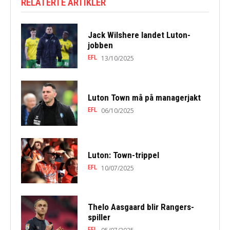
RELATERTE ARTIKLER
Jack Wilshere landet Luton-
jobben
EFL
13/10/2025
Luton Town må på managerjakt
EFL
06/10/2025
Luton: Town-trippel
EFL
10/07/2025
Thelo Aasgaard blir Rangers-
spiller
EFL