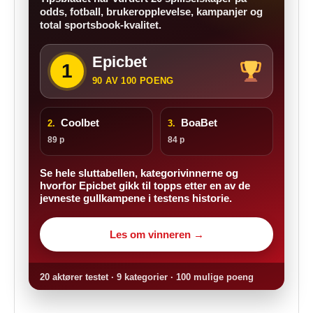
odds, fotball, brukeropplevelse, kampanjer og
total sportsbook-kvalitet.
Epicbet
1
90 AV 100 POENG
Coolbet
BoaBet
2.
3.
89 p
84 p
Se hele sluttabellen, kategorivinnerne og
hvorfor Epicbet gikk til topps etter en av de
jevneste gullkampene i testens historie.
Les om vinneren →
20 aktører testet · 9 kategorier · 100 mulige poeng