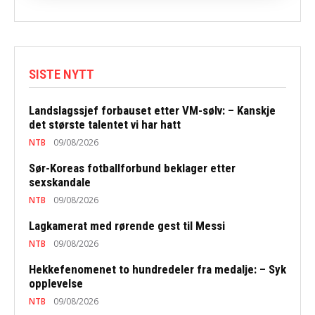
SISTE NYTT
Landslagssjef forbauset etter VM-sølv: – Kanskje
det største talentet vi har hatt
NTB
09/08/2026
Sør-Koreas fotballforbund beklager etter
sexskandale
NTB
09/08/2026
Lagkamerat med rørende gest til Messi
NTB
09/08/2026
Hekkefenomenet to hundredeler fra medalje: – Syk
opplevelse
NTB
09/08/2026