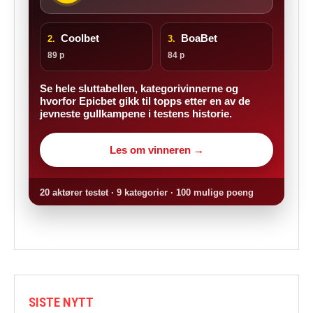
Coolbet
BoaBet
2.
3.
89 p
84 p
Se hele sluttabellen, kategorivinnerne og
hvorfor Epicbet gikk til topps etter en av de
jevneste gullkampene i testens historie.
Les om vinneren →
20 aktører testet · 9 kategorier · 100 mulige poeng
SISTE NYTT