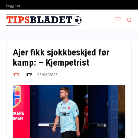
Logg inn
Ajer fikk sjokkbeskjed før
kamp: – Kjempetrist
08/06/2026
NTB
NTB