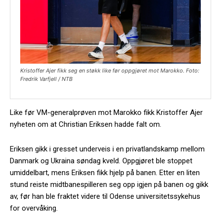
Kristoffer Ajer fikk seg en støkk like før oppgjøret mot Marokko. Foto:
Fredrik Varfjell / NTB
Like før VM-generalprøven mot Marokko fikk Kristoffer Ajer
nyheten om at Christian Eriksen hadde falt om.
Eriksen gikk i gresset underveis i en privatlandskamp mellom
Danmark og Ukraina søndag kveld. Oppgjøret ble stoppet
umiddelbart, mens Eriksen fikk hjelp på banen. Etter en liten
stund reiste midtbanespilleren seg opp igjen på banen og gikk
av, før han ble fraktet videre til Odense universitetssykehus
for overvåking.