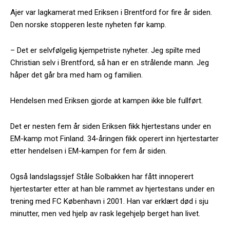
Ajer var lagkamerat med Eriksen i Brentford for fire år siden.
Den norske stopperen leste nyheten før kamp.
– Det er selvfølgelig kjempetriste nyheter. Jeg spilte med
Christian selv i Brentford, så han er en strålende mann. Jeg
håper det går bra med ham og familien.
Hendelsen med Eriksen gjorde at kampen ikke ble fullført.
Det er nesten fem år siden Eriksen fikk hjertestans under en
EM-kamp mot Finland. 34-åringen fikk operert inn hjertestarter
etter hendelsen i EM-kampen for fem år siden.
Også landslagssjef Ståle Solbakken har fått innoperert
hjertestarter etter at han ble rammet av hjertestans under en
trening med FC København i 2001. Han var erklært død i sju
minutter, men ved hjelp av rask legehjelp berget han livet.