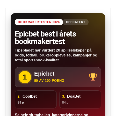
BOOKMAKERTESTEN 2026
OPPDATERT
Epicbet best i årets
bookmakertest
Tipsbladet har vurdert 20 spillselskaper på
odds, fotball, brukeropplevelse, kampanjer og
total sportsbook-kvalitet.
Epicbet
1
90 AV 100 POENG
Coolbet
BoaBet
2.
3.
89 p
84 p
Se hele sluttabellen, kategorivinnerne og