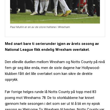
Paul Mullin er en av de store heltene i Wrexham
Med snart bare ti serierunder igjen av årets sesong av
National League fikk endelig Wrexham overtaket.
Den elleville duellen mellom Wrexham og Notts County på nivå
fem gir seg ikke enda, men de siste dagene har Hollywood-
klubben fått det lille overtaket som kan sikre de direkte
opprykk.
Før forrige helges runde lå Notts County på topp med 83
poeng mot Wrexhams 78. De to storklubbene har knivet
gjennom hele sesongen i det som ser ut til å bli en ny episk
sesong av Welcome To Wrexham til høsten. Notts County var