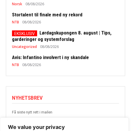
Norsk
08/08/2026
Stortalent til finale med ny rekord
NTB
08/08/2026
Lørdagskupongen 8. august | Tips,
garderinger og systemforslag
Uncategorized
08/08/2026
Avis: Infantino involvert i ny skandale
NTB
08/08/2026
NYHETSBREV
Få siste nytt rett i mailen
BLI MED
We value your privacy