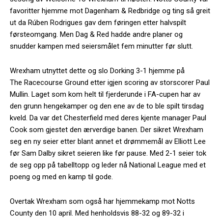
favoritter hjemme mot Dagenham & Redbridge og ting så greit
ut da Rúben Rodrigues gav dem føringen etter halvspilt
førsteomgang. Men Dag & Red hadde andre planer og
snudder kampen med seiersmålet fem minutter før slutt.
Wrexham utnyttet dette og slo Dorking 3-1 hjemme på
The Racecourse Ground etter igjen scoring av storscorer Paul
Mullin. Laget som kom helt til fjerderunde i FA-cupen har av
den grunn hengekamper og den ene av de to ble spilt tirsdag
kveld. Da var det Chesterfield med deres kjente manager Paul
Cook som gjestet den ærverdige banen. Der sikret Wrexham
seg en ny seier etter blant annet et drømmemål av Elliott Lee
før Sam Dalby sikret seieren like før pause. Med 2-1 seier tok
de seg opp på tabelltopp og leder nå National League med et
poeng og med en kamp til gode.
Overtak Wrexham som også har hjemmekamp mot Notts
County den 10 april. Med henholdsvis 88-32 og 89-32 i