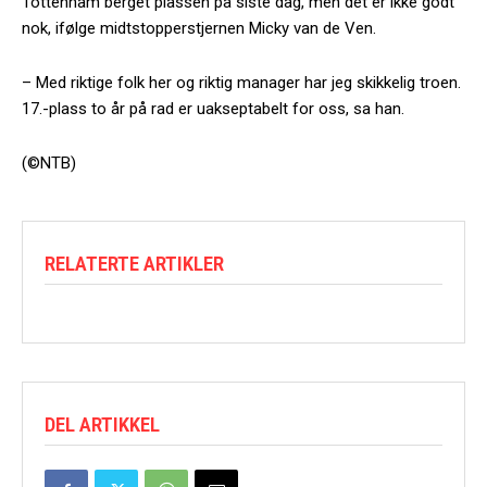
Tottenham berget plassen på siste dag, men det er ikke godt
nok, ifølge midtstopperstjernen Micky van de Ven.
– Med riktige folk her og riktig manager har jeg skikkelig troen.
17.-plass to år på rad er uakseptabelt for oss, sa han.
(©NTB)
RELATERTE ARTIKLER
DEL ARTIKKEL