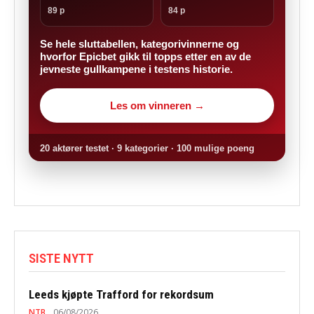
89 p
84 p
Se hele sluttabellen, kategorivinnerne og
hvorfor Epicbet gikk til topps etter en av de
jevneste gullkampene i testens historie.
Les om vinneren →
20 aktører testet · 9 kategorier · 100 mulige poeng
SISTE NYTT
Leeds kjøpte Trafford for rekordsum
NTB
06/08/2026