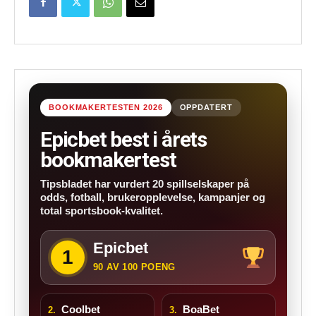
BOOKMAKERTESTEN 2026
OPPDATERT
Epicbet best i årets
bookmakertest
Tipsbladet har vurdert 20 spillselskaper på
odds, fotball, brukeropplevelse, kampanjer og
total sportsbook-kvalitet.
Epicbet
1
90 AV 100 POENG
Coolbet
BoaBet
2.
3.