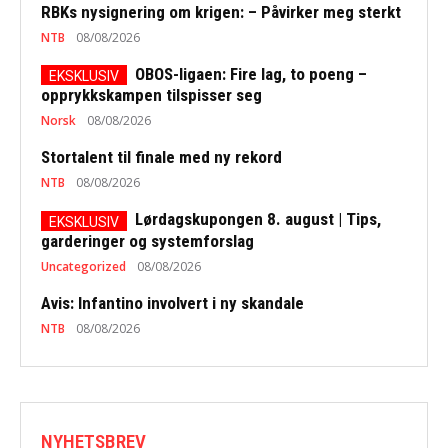
RBKs nysignering om krigen: – Påvirker meg sterkt
NTB
08/08/2026
OBOS-ligaen: Fire lag, to poeng –
opprykkskampen tilspisser seg
Norsk
08/08/2026
Stortalent til finale med ny rekord
NTB
08/08/2026
Lørdagskupongen 8. august | Tips,
garderinger og systemforslag
Uncategorized
08/08/2026
Avis: Infantino involvert i ny skandale
NTB
08/08/2026
NYHETSBREV