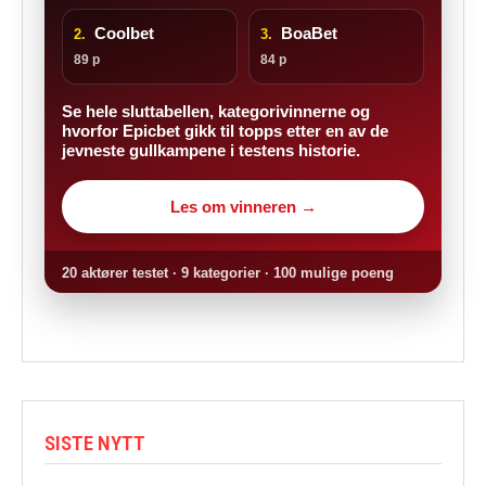
Coolbet
BoaBet
2.
3.
89 p
84 p
Se hele sluttabellen, kategorivinnerne og
hvorfor Epicbet gikk til topps etter en av de
jevneste gullkampene i testens historie.
Les om vinneren →
20 aktører testet · 9 kategorier · 100 mulige poeng
SISTE NYTT