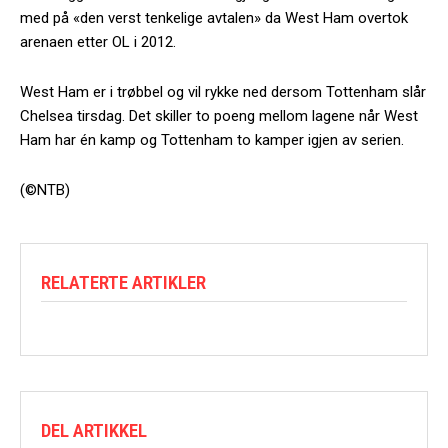
med på «den verst tenkelige avtalen» da West Ham overtok
arenaen etter OL i 2012.
West Ham er i trøbbel og vil rykke ned dersom Tottenham slår
Chelsea tirsdag. Det skiller to poeng mellom lagene når West
Ham har én kamp og Tottenham to kamper igjen av serien.
(©NTB)
RELATERTE ARTIKLER
DEL ARTIKKEL