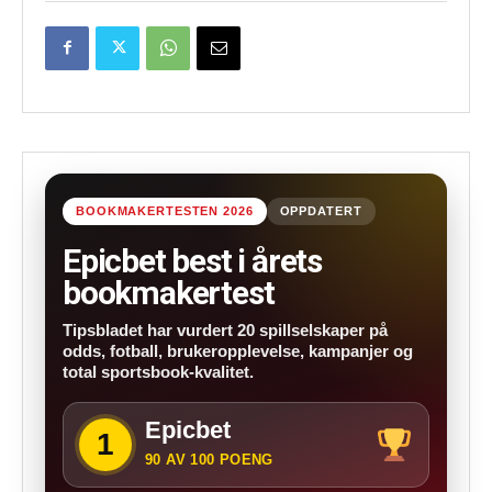
BOOKMAKERTESTEN 2026
OPPDATERT
Epicbet best i årets
bookmakertest
Tipsbladet har vurdert 20 spillselskaper på
odds, fotball, brukeropplevelse, kampanjer og
total sportsbook-kvalitet.
Epicbet
1
90 AV 100 POENG