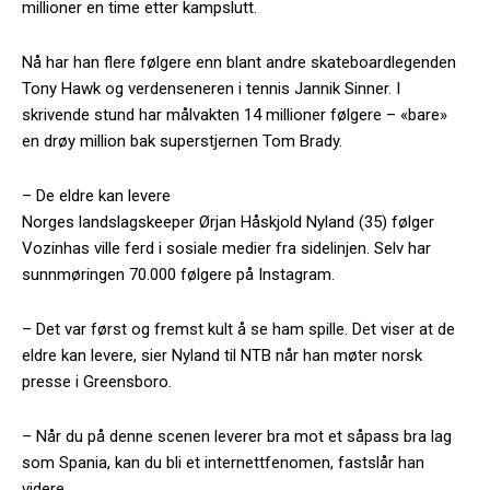
millioner en time etter kampslutt.
Nå har han flere følgere enn blant andre skateboardlegenden
Tony Hawk og verdenseneren i tennis Jannik Sinner. I
skrivende stund har målvakten 14 millioner følgere – «bare»
en drøy million bak superstjernen Tom Brady.
– De eldre kan levere
Norges landslagskeeper Ørjan Håskjold Nyland (35) følger
Vozinhas ville ferd i sosiale medier fra sidelinjen. Selv har
sunnmøringen 70.000 følgere på Instagram.
– Det var først og fremst kult å se ham spille. Det viser at de
eldre kan levere, sier Nyland til NTB når han møter norsk
presse i Greensboro.
– Når du på denne scenen leverer bra mot et såpass bra lag
som Spania, kan du bli et internettfenomen, fastslår han
videre.