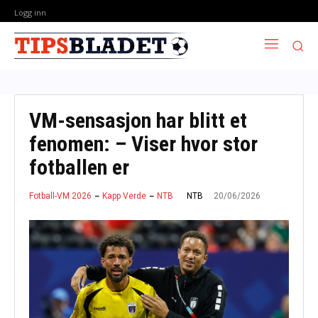
Logg inn
VM-sensasjon har blitt et
fenomen: – Viser hvor stor
fotballen er
20/06/2026
NTB
Fotball-VM 2026
Kapp Verde
NTB