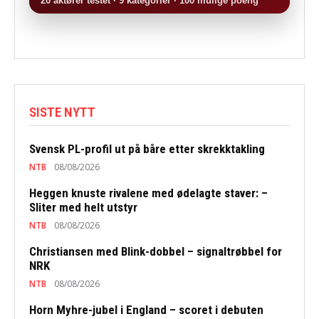
20 aktører testet · 9 kategorier · 100 mulige poeng
SISTE NYTT
Svensk PL-profil ut på båre etter skrekktakling
NTB
08/08/2026
Heggen knuste rivalene med ødelagte staver: –
Sliter med helt utstyr
NTB
08/08/2026
Christiansen med Blink-dobbel – signaltrøbbel for
NRK
NTB
08/08/2026
Horn Myhre-jubel i England – scoret i debuten