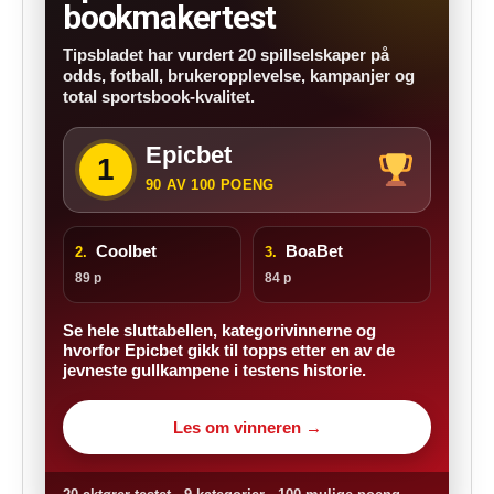
bookmakertest
Tipsbladet har vurdert 20 spillselskaper på
odds, fotball, brukeropplevelse, kampanjer og
total sportsbook-kvalitet.
Epicbet
1
90 AV 100 POENG
Coolbet
BoaBet
2.
3.
89 p
84 p
Se hele sluttabellen, kategorivinnerne og
hvorfor Epicbet gikk til topps etter en av de
jevneste gullkampene i testens historie.
Les om vinneren →