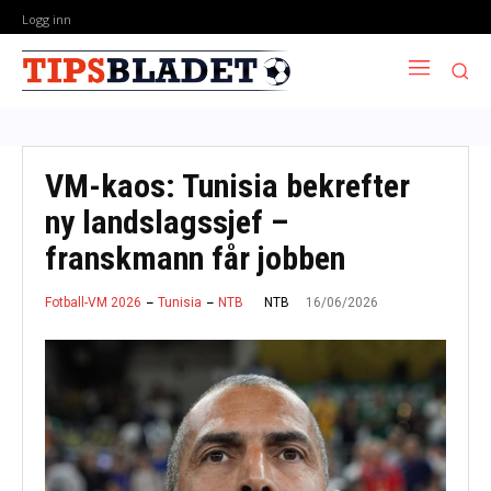
Logg inn
VM-kaos: Tunisia bekrefter
ny landslagssjef –
franskmann får jobben
16/06/2026
NTB
Fotball-VM 2026
Tunisia
NTB