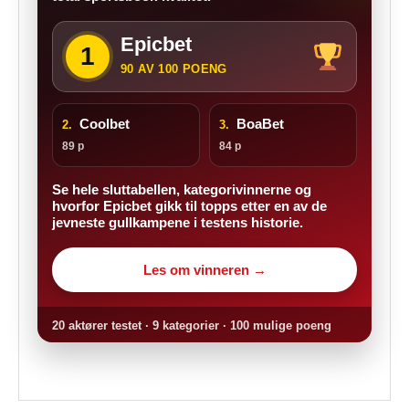
Epicbet
1
90 AV 100 POENG
Coolbet
BoaBet
2.
3.
89 p
84 p
Se hele sluttabellen, kategorivinnerne og
hvorfor Epicbet gikk til topps etter en av de
jevneste gullkampene i testens historie.
Les om vinneren →
20 aktører testet · 9 kategorier · 100 mulige poeng