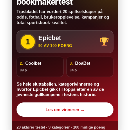
bookmakertest
Tipsbladet har vurdert 20 spillselskaper på
odds, fotball, brukeropplevelse, kampanjer og
total sportsbook-kvalitet.
Epicbet
1
90 AV 100 POENG
Coolbet
BoaBet
2.
3.
89 p
84 p
Se hele sluttabellen, kategorivinnerne og
hvorfor Epicbet gikk til topps etter en av de
jevneste gullkampene i testens historie.
Les om vinneren →
20 aktører testet · 9 kategorier · 100 mulige poeng