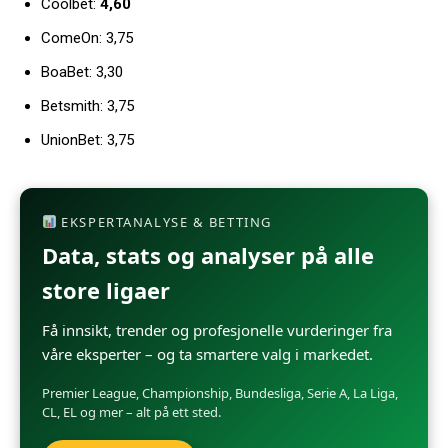
Coolbet:
4,60
ComeOn: 3,75
BoaBet: 3,30
Betsmith: 3,75
UnionBet: 3,75
EKSPERTANALYSE & BETTING
Data, stats og analyser på alle
store ligaer
Få innsikt, trender og profesjonelle vurderinger fra
våre eksperter – og ta smartere valg i markedet.
Premier League, Championship, Bundesliga, Serie A, La Liga,
CL, EL og mer – alt på ett sted.