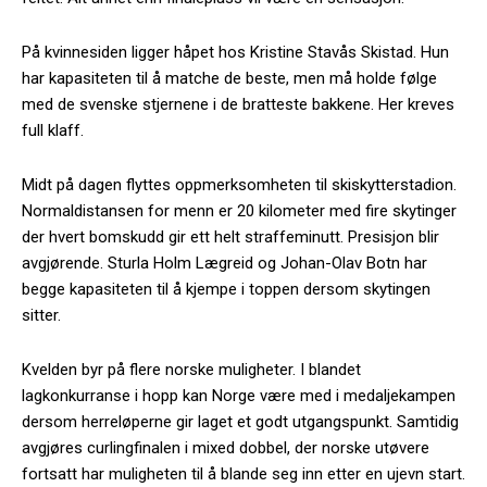
På kvinnesiden ligger håpet hos Kristine Stavås Skistad. Hun
har kapasiteten til å matche de beste, men må holde følge
med de svenske stjernene i de bratteste bakkene. Her kreves
full klaff.
Midt på dagen flyttes oppmerksomheten til skiskytterstadion.
Normaldistansen for menn er 20 kilometer med fire skytinger
der hvert bomskudd gir ett helt straffeminutt. Presisjon blir
avgjørende. Sturla Holm Lægreid og Johan-Olav Botn har
begge kapasiteten til å kjempe i toppen dersom skytingen
sitter.
Kvelden byr på flere norske muligheter. I blandet
lagkonkurranse i hopp kan Norge være med i medaljekampen
dersom herreløperne gir laget et godt utgangspunkt. Samtidig
avgjøres curlingfinalen i mixed dobbel, der norske utøvere
fortsatt har muligheten til å blande seg inn etter en ujevn start.