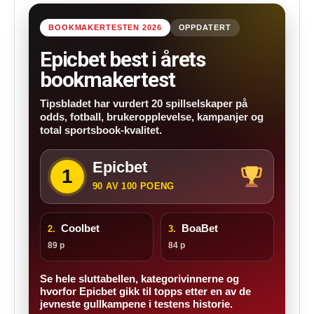
BOOKMAKERTESTEN 2026
OPPDATERT
Epicbet best i årets
bookmakertest
Tipsbladet har vurdert 20 spillselskaper på
odds, fotball, brukeropplevelse, kampanjer og
total sportsbook-kvalitet.
Epicbet
1
90 AV 100 POENG
Coolbet
BoaBet
2.
3.
89 p
84 p
Se hele sluttabellen, kategorivinnerne og
hvorfor Epicbet gikk til topps etter en av de
jevneste gullkampene i testens historie.