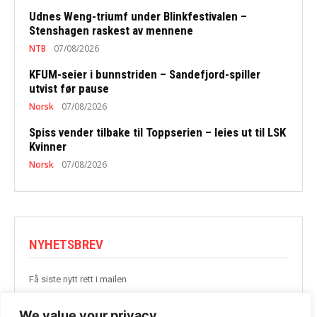
Udnes Weng-triumf under Blinkfestivalen –
Stenshagen raskest av mennene
NTB
07/08/2026
KFUM-seier i bunnstriden – Sandefjord-spiller
utvist før pause
Norsk
07/08/2026
Spiss vender tilbake til Toppserien – leies ut til LSK
Kvinner
Norsk
07/08/2026
NYHETSBREV
Få siste nytt rett i mailen
BLI MED
We value your privacy