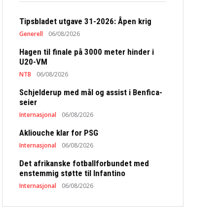
Tipsbladet utgave 31-2026: Åpen krig
Generell
06/08/2026
Hagen til finale på 3000 meter hinder i
U20-VM
NTB
06/08/2026
Schjelderup med mål og assist i Benfica-
seier
Internasjonal
06/08/2026
Akliouche klar for PSG
Internasjonal
06/08/2026
Det afrikanske fotballforbundet med
enstemmig støtte til Infantino
Internasjonal
06/08/2026