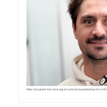
Mats Zuccarello kan sikre seg en solid bonusutbetaling fra LA Ki