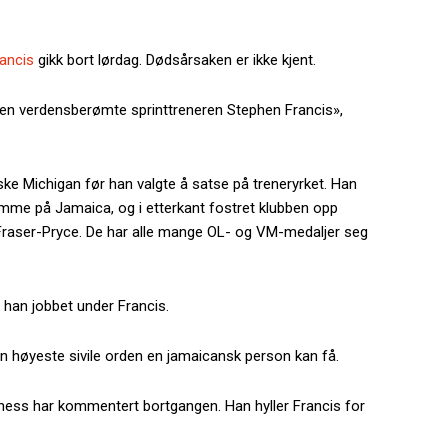
rancis
gikk bort lørdag. Dødsårsaken er ikke kjent.
 den verdensberømte sprinttreneren Stephen Francis»,
ke Michigan før han valgte å satse på treneryrket. Han
emme på Jamaica, og i etterkant fostret klubben opp
Fraser-Pryce. De har alle mange OL- og VM-medaljer seg
han jobbet under Francis.
 en høyeste sivile orden en jamaicansk person kan få.
ess har kommentert bortgangen. Han hyller Francis for