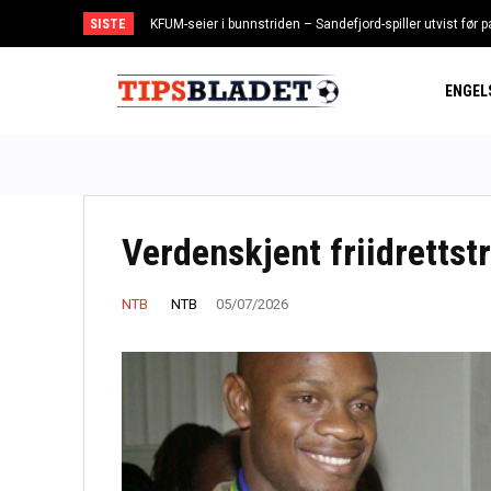
SISTE
KFUM-seier i bunnstriden – Sandefjord-spiller utvist før 
Spiss vender tilbake til Toppserien – leies ut til LSK K
ENGEL
Verdenskjent friidrettst
NTB
NTB
05/07/2026