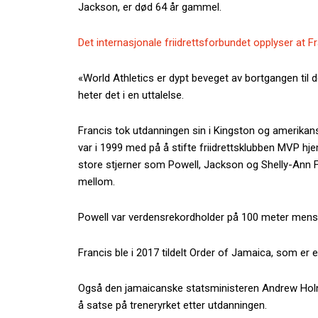
Jackson, er død 64 år gammel.
Det internasjonale friidrettsforbundet opplyser at F
«World Athletics er dypt beveget av bortgangen til
heter det i en uttalelse.
Francis tok utdanningen sin i Kingston og amerikans
var i 1999 med på å stifte friidrettsklubben MVP hj
store stjerner som Powell, Jackson og Shelly-Ann 
mellom.
Powell var verdensrekordholder på 100 meter mens 
Francis ble i 2017 tildelt Order of Jamaica, som er
Også den jamaicanske statsministeren Andrew Holn
å satse på treneryrket etter utdanningen.