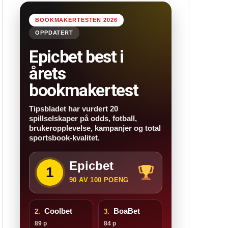
BOOKMAKERTESTEN 2026
OPPDATERT
Epicbet best i
årets
bookmakertest
Tipsbladet har vurdert 20
spillselskaper på odds, fotball,
brukeropplevelse, kampanjer og total
sportsbook-kvalitet.
Epicbet
1
90 AV 100 POENG
Coolbet
BoaBet
2.
3.
89 p
84 p