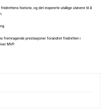
riidrettens historie, og det inspirerte utallige utøvere til å
n.
ng.
is fremragende prestasjoner forandret friidretten i
river MVP.