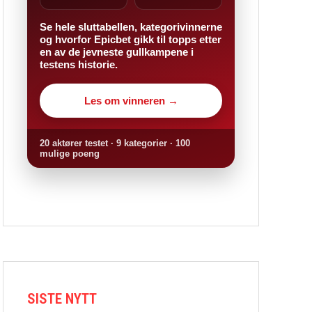
Se hele sluttabellen, kategorivinnerne
og hvorfor Epicbet gikk til topps etter
en av de jevneste gullkampene i
testens historie.
Les om vinneren →
20 aktører testet · 9 kategorier · 100
mulige poeng
SISTE NYTT