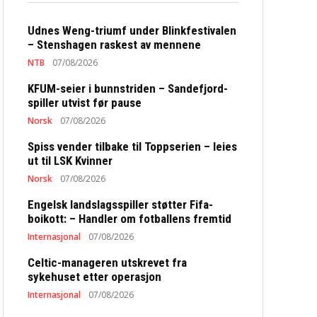
Udnes Weng-triumf under Blinkfestivalen
– Stenshagen raskest av mennene
NTB
07/08/2026
KFUM-seier i bunnstriden – Sandefjord-
spiller utvist før pause
Norsk
07/08/2026
Spiss vender tilbake til Toppserien – leies
ut til LSK Kvinner
Norsk
07/08/2026
Engelsk landslagsspiller støtter Fifa-
boikott: – Handler om fotballens fremtid
Internasjonal
07/08/2026
Celtic-manageren utskrevet fra
sykehuset etter operasjon
Internasjonal
07/08/2026