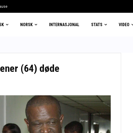
pause
vinner
SK
NORSK
INTERNASJONAL
STATS
VIDEO
rener (64) døde