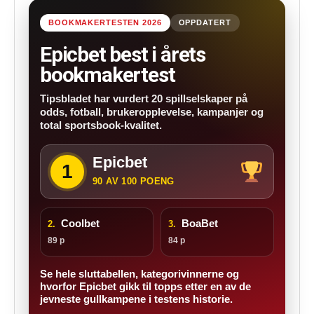
BOOKMAKERTESTEN 2026
OPPDATERT
Epicbet best i årets
bookmakertest
Tipsbladet har vurdert 20 spillselskaper på
odds, fotball, brukeropplevelse, kampanjer og
total sportsbook-kvalitet.
Epicbet
1
90 AV 100 POENG
Coolbet
BoaBet
2.
3.
89 p
84 p
Se hele sluttabellen, kategorivinnerne og
hvorfor Epicbet gikk til topps etter en av de
jevneste gullkampene i testens historie.