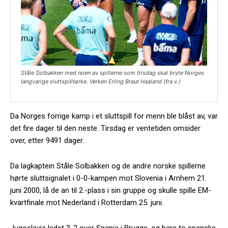
Ståle Solbakken med noen av spillerne som tirsdag skal bryte Norges
langvarige sluttspilltørke. Verken Erling Braut Haaland (fra v.)
Da Norges forrige kamp i et sluttspill for menn ble blåst av, var
det fire dager til den neste. Tirsdag er ventetiden omsider
over, etter 9491 dager.
Da lagkaptein Ståle Solbakken og de andre norske spillerne
hørte sluttsignalet i 0-0-kampen mot Slovenia i Arnhem 21.
juni 2000, lå de an til 2.-plass i sin gruppe og skulle spille EM-
kvartfinale mot Nederland i Rotterdam 25. juni.
Jugoslavia ledet 3-2 over Spania i Brugge, og bare to spanske