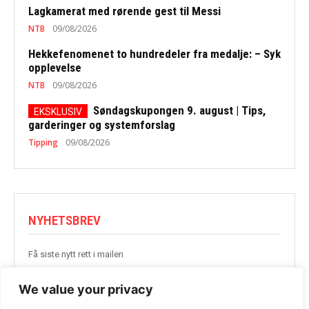
Lagkamerat med rørende gest til Messi
NTB
09/08/2026
Hekkefenomenet to hundredeler fra medalje: – Syk
opplevelse
NTB
09/08/2026
Søndagskupongen 9. august | Tips,
garderinger og systemforslag
Tipping
09/08/2026
NYHETSBREV
Få siste nytt rett i mailen
BLI MED
We value your privacy