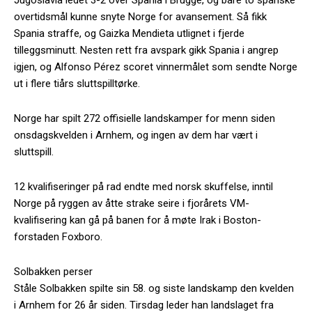
overtidsmål kunne snyte Norge for avansement. Så fikk
Spania straffe, og Gaizka Mendieta utlignet i fjerde
tilleggsminutt. Nesten rett fra avspark gikk Spania i angrep
igjen, og Alfonso Pérez scoret vinnermålet som sendte Norge
ut i flere tiårs sluttspilltørke.
Norge har spilt 272 offisielle landskamper for menn siden
onsdagskvelden i Arnhem, og ingen av dem har vært i
sluttspill.
12 kvalifiseringer på rad endte med norsk skuffelse, inntil
Norge på ryggen av åtte strake seire i fjorårets VM-
kvalifisering kan gå på banen for å møte Irak i Boston-
forstaden Foxboro.
Solbakken perser
Ståle Solbakken spilte sin 58. og siste landskamp den kvelden
i Arnhem for 26 år siden. Tirsdag leder han landslaget fra