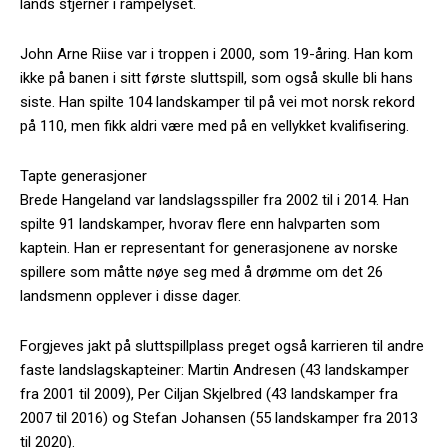
lands stjerner i rampelyset.
John Arne Riise var i troppen i 2000, som 19-åring. Han kom
ikke på banen i sitt første sluttspill, som også skulle bli hans
siste. Han spilte 104 landskamper til på vei mot norsk rekord
på 110, men fikk aldri være med på en vellykket kvalifisering.
Tapte generasjoner
Brede Hangeland var landslagsspiller fra 2002 til i 2014. Han
spilte 91 landskamper, hvorav flere enn halvparten som
kaptein. Han er representant for generasjonene av norske
spillere som måtte nøye seg med å drømme om det 26
landsmenn opplever i disse dager.
Forgjeves jakt på sluttspillplass preget også karrieren til andre
faste landslagskapteiner: Martin Andresen (43 landskamper
fra 2001 til 2009), Per Ciljan Skjelbred (43 landskamper fra
2007 til 2016) og Stefan Johansen (55 landskamper fra 2013
til 2020).