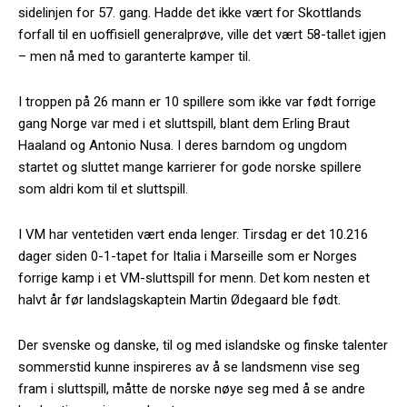
sidelinjen for 57. gang. Hadde det ikke vært for Skottlands
forfall til en uoffisiell generalprøve, ville det vært 58-tallet igjen
– men nå med to garanterte kamper til.
I troppen på 26 mann er 10 spillere som ikke var født forrige
gang Norge var med i et sluttspill, blant dem Erling Braut
Haaland og Antonio Nusa. I deres barndom og ungdom
startet og sluttet mange karrierer for gode norske spillere
som aldri kom til et sluttspill.
I VM har ventetiden vært enda lenger. Tirsdag er det 10.216
dager siden 0-1-tapet for Italia i Marseille som er Norges
forrige kamp i et VM-sluttspill for menn. Det kom nesten et
halvt år før landslagskaptein Martin Ødegaard ble født.
Der svenske og danske, til og med islandske og finske talenter
sommerstid kunne inspireres av å se landsmenn vise seg
fram i sluttspill, måtte de norske nøye seg med å se andre