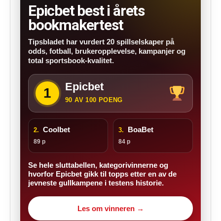
Epicbet best i årets
bookmakertest
Tipsbladet har vurdert 20 spillselskaper på
odds, fotball, brukeropplevelse, kampanjer og
total sportsbook-kvalitet.
Epicbet
1
90 AV 100 POENG
Coolbet
BoaBet
2.
3.
89 p
84 p
Se hele sluttabellen, kategorivinnerne og
hvorfor Epicbet gikk til topps etter en av de
jevneste gullkampene i testens historie.
Les om vinneren →