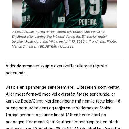
230410 Adrian Pereira of Rosenborg celebrates with Per Ciljan
Skjelbred after scoring the 1-0 goal during the Eliteserien match
between Rosenborg and Viking on April 10, 2023 in Trondheim. Photo:
Marius Simensen / BILDBYRÅN / Cop 238
Videodømmingen skapte overskrifter allerede i første
serierunde.
Det ble en spennende seriepremiere i Eliteserien, som ventet.
Aller mest fornøyd med vel overstått første serierunde, er
kanskje Bodø/Glimt. Nordlendingene må nemlig tette igjen 18
poeng som skilte dem og regjerende seriemester Molde
forrige sesong, og kunne knapt fått en bedre start på
sesongen. For mens Kjetil Knutsens mannskap tok en sterk
borteseier mot Sarpsborg 08, måtte Molde strekke våpen for