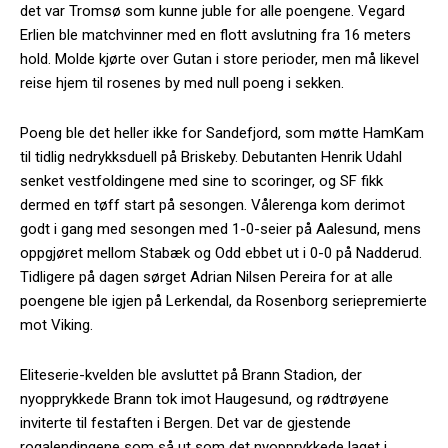
det var Tromsø som kunne juble for alle poengene. Vegard
Erlien ble matchvinner med en flott avslutning fra 16 meters
hold. Molde kjørte over Gutan i store perioder, men må likevel
reise hjem til rosenes by med null poeng i sekken.
Poeng ble det heller ikke for Sandefjord, som møtte HamKam
til tidlig nedrykksduell på Briskeby. Debutanten Henrik Udahl
senket vestfoldingene med sine to scoringer, og SF fikk
dermed en tøff start på sesongen. Vålerenga kom derimot
godt i gang med sesongen med 1-0-seier på Aalesund, mens
oppgjøret mellom Stabæk og Odd ebbet ut i 0-0 på Nadderud.
Tidligere på dagen sørget Adrian Nilsen Pereira for at alle
poengene ble igjen på Lerkendal, da Rosenborg seriepremierte
mot Viking.
Eliteserie-kvelden ble avsluttet på Brann Stadion, der
nyopprykkede Brann tok imot Haugesund, og rødtrøyene
inviterte til festaften i Bergen. Det var de gjestende
rogalendingene som så ut som det nyopprykkede laget i