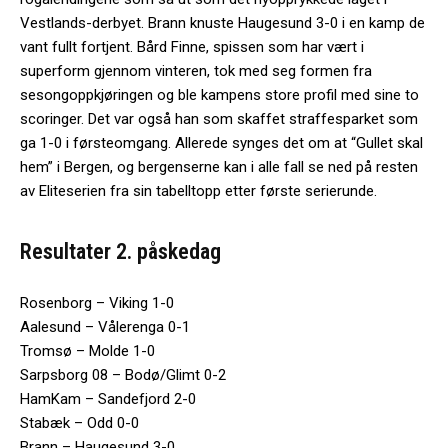
Vestlands-derbyet. Brann knuste Haugesund 3-0 i en kamp de
vant fullt fortjent. Bård Finne, spissen som har vært i
superform gjennom vinteren, tok med seg formen fra
sesongoppkjøringen og ble kampens store profil med sine to
scoringer. Det var også han som skaffet straffesparket som
ga 1-0 i førsteomgang. Allerede synges det om at “Gullet skal
hem” i Bergen, og bergenserne kan i alle fall se ned på resten
av Eliteserien fra sin tabelltopp etter første serierunde.
Resultater 2. påskedag
Rosenborg – Viking 1-0
Aalesund – Vålerenga 0-1
Tromsø – Molde 1-0
Sarpsborg 08 – Bodø/Glimt 0-2
HamKam – Sandefjord 2-0
Stabæk – Odd 0-0
Brann – Haugesund 3-0