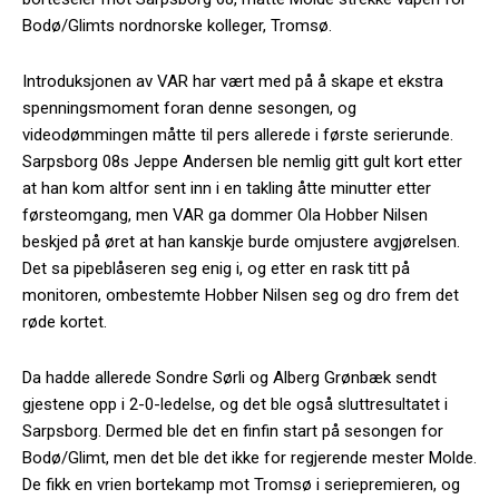
Bodø/Glimts nordnorske kolleger, Tromsø.
Introduksjonen av VAR har vært med på å skape et ekstra
spenningsmoment foran denne sesongen, og
videodømmingen måtte til pers allerede i første serierunde.
Sarpsborg 08s Jeppe Andersen ble nemlig gitt gult kort etter
at han kom altfor sent inn i en takling åtte minutter etter
førsteomgang, men VAR ga dommer Ola Hobber Nilsen
beskjed på øret at han kanskje burde omjustere avgjørelsen.
Det sa pipeblåseren seg enig i, og etter en rask titt på
monitoren, ombestemte Hobber Nilsen seg og dro frem det
røde kortet.
Da hadde allerede Sondre Sørli og Alberg Grønbæk sendt
gjestene opp i 2-0-ledelse, og det ble også sluttresultatet i
Sarpsborg. Dermed ble det en finfin start på sesongen for
Bodø/Glimt, men det ble det ikke for regjerende mester Molde.
De fikk en vrien bortekamp mot Tromsø i seriepremieren, og