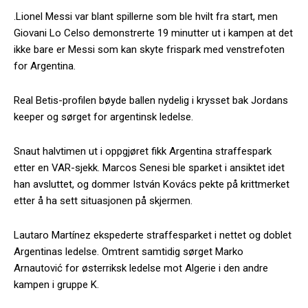
.Lionel Messi var blant spillerne som ble hvilt fra start, men
Giovani Lo Celso demonstrerte 19 minutter ut i kampen at det
ikke bare er Messi som kan skyte frispark med venstrefoten
for Argentina.
Real Betis-profilen bøyde ballen nydelig i krysset bak Jordans
keeper og sørget for argentinsk ledelse.
Snaut halvtimen ut i oppgjøret fikk Argentina straffespark
etter en VAR-sjekk. Marcos Senesi ble sparket i ansiktet idet
han avsluttet, og dommer István Kovács pekte på krittmerket
etter å ha sett situasjonen på skjermen.
Lautaro Martínez ekspederte straffesparket i nettet og doblet
Argentinas ledelse. Omtrent samtidig sørget Marko
Arnautović for østerriksk ledelse mot Algerie i den andre
kampen i gruppe K.