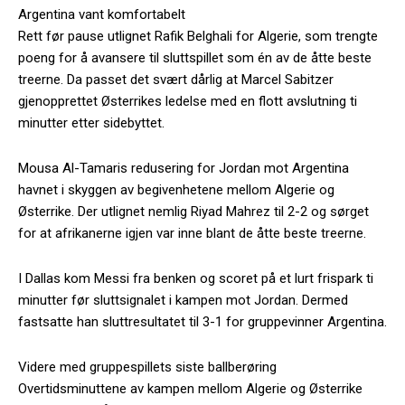
Argentina vant komfortabelt
Rett før pause utlignet Rafik Belghali for Algerie, som trengte
poeng for å avansere til sluttspillet som én av de åtte beste
treerne. Da passet det svært dårlig at Marcel Sabitzer
gjenopprettet Østerrikes ledelse med en flott avslutning ti
minutter etter sidebyttet.
Mousa Al-Tamaris redusering for Jordan mot Argentina
havnet i skyggen av begivenhetene mellom Algerie og
Østerrike. Der utlignet nemlig Riyad Mahrez til 2-2 og sørget
for at afrikanerne igjen var inne blant de åtte beste treerne.
I Dallas kom Messi fra benken og scoret på et lurt frispark ti
minutter før sluttsignalet i kampen mot Jordan. Dermed
fastsatte han sluttresultatet til 3-1 for gruppevinner Argentina.
Videre med gruppespillets siste ballberøring
Overtidsminuttene av kampen mellom Algerie og Østerrike