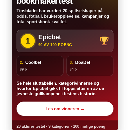
bookmakertest
Tipsbladet har vurdert 20 spillselskaper på
odds, fotball, brukeropplevelse, kampanjer og
total sportsbook-kvalitet.
Epicbet
1
90 AV 100 POENG
Coolbet
BoaBet
2.
3.
89 p
84 p
Se hele sluttabellen, kategorivinnerne og
hvorfor Epicbet gikk til topps etter en av de
jevneste gullkampene i testens historie.
Les om vinneren →
20 aktører testet · 9 kategorier · 100 mulige poeng