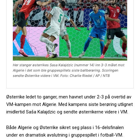
Her stanger østerrikes Sasa Kalajdzic (nummer 14) inn 3-3 målet mot
Algerie i det som ble gruppespillets siste ballberøring. Scoringen
sendte Østerrike videre i VM. Foto: Charlie Riedel / AP / NTB
Østerrike ledet to ganger, men havnet under 2-3 på overtid av
VM-kampen mot Algerie. Med kampens siste berøring utlignet
imidlertid Saša Kalajdzic og sendte østerrikerne videre i VM.
Både Algerie og Østerrike sikret seg plass i 16-delsfinalen
under en dramatisk avslutning i gruppespillet i fotball-VM.