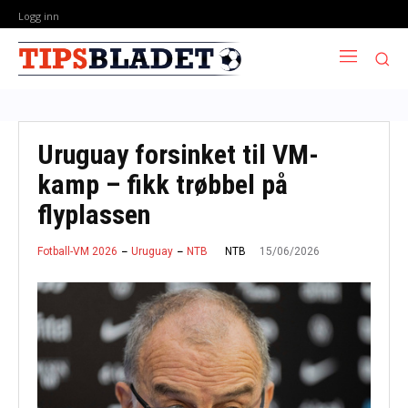
Logg inn
Uruguay forsinket til VM-
kamp – fikk trøbbel på
flyplassen
15/06/2026
NTB
Fotball-VM 2026
Uruguay
NTB