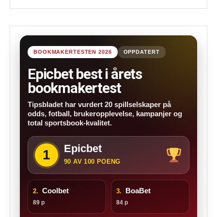
BOOKMAKERTESTEN 2026
OPPDATERT
Epicbet best i årets
bookmakertest
Tipsbladet har vurdert 20 spillselskaper på
odds, fotball, brukeropplevelse, kampanjer og
total sportsbook-kvalitet.
Epicbet
1
90 AV 100 POENG
Coolbet
BoaBet
2.
3.
89 p
84 p