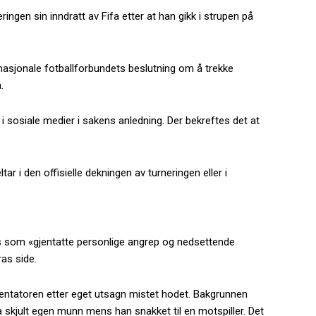
ngen sin inndratt av Fifa etter at han gikk i strupen på
nasjonale fotballforbundets beslutning om å trekke
.
i sosiale medier i sakens anledning. Der bekreftes det at
r i den offisielle dekningen av turneringen eller i
s som «gjentatte personlige angrep og nedsettende
as side.
ntatoren etter eget utsagn mistet hodet. Bakgrunnen
ha skjult egen munn mens han snakket til en motspiller. Det