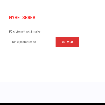
NYHETSBREV
Få siste nytt rett i mailen
BLI MED