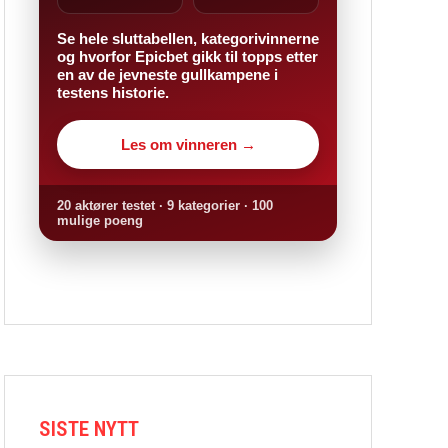
Se hele sluttabellen, kategorivinnerne
og hvorfor Epicbet gikk til topps etter
en av de jevneste gullkampene i
testens historie.
Les om vinneren →
20 aktører testet · 9 kategorier · 100
mulige poeng
SISTE NYTT