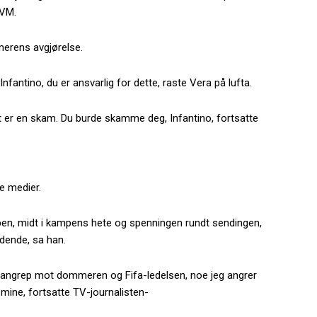
 VM.
erens avgjørelse.
Infantino, du er ansvarlig for dette, raste Vera på lufta.
 Det er en skam. Du burde skamme deg, Infantino, fortsatte
le medier.
en, midt i kampens hete og spenningen rundt sendingen,
ende, sa han.
 angrep mot dommeren og Fifa-ledelsen, noe jeg angrer
 mine, fortsatte TV-journalisten-