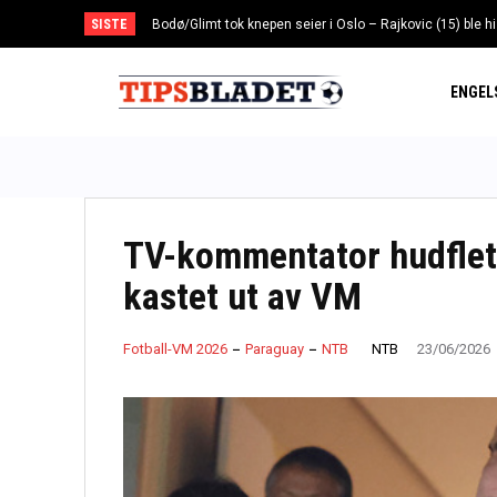
SISTE
Bodø/Glimt tok knepen seier i Oslo – Rajkovic (15) ble hi
Faren til Lionel Messi er død – hylles av barndomskl
ENGEL
TV-kommentator hudflett
kastet ut av VM
NTB
Fotball-VM 2026
Paraguay
NTB
23/06/2026