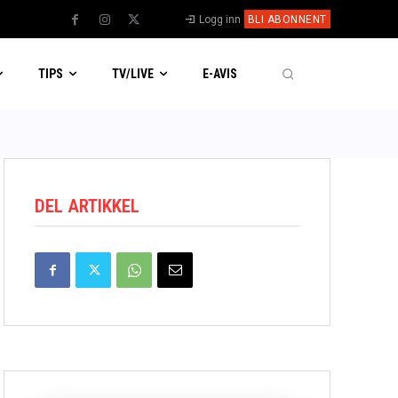
Logg inn
BLI ABONNENT
TIPS
TV/LIVE
E-AVIS
DEL ARTIKKEL