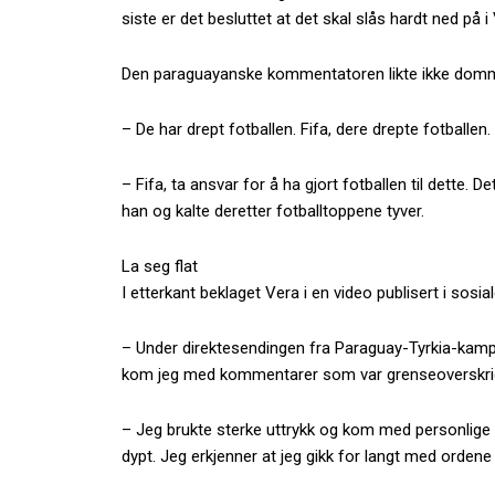
siste er det besluttet at det skal slås hardt ned på i
Den paraguayanske kommentatoren likte ikke domm
– De har drept fotballen. Fifa, dere drepte fotballen. 
– Fifa, ta ansvar for å ha gjort fotballen til dette.
han og kalte deretter fotballtoppene tyver.
La seg flat
I etterkant beklaget Vera i en video publisert i sosia
– Under direktesendingen fra Paraguay-Tyrkia-kamp
kom jeg med kommentarer som var grenseoverskrid
– Jeg brukte sterke uttrykk og kom med personlige
dypt. Jeg erkjenner at jeg gikk for langt med ordene