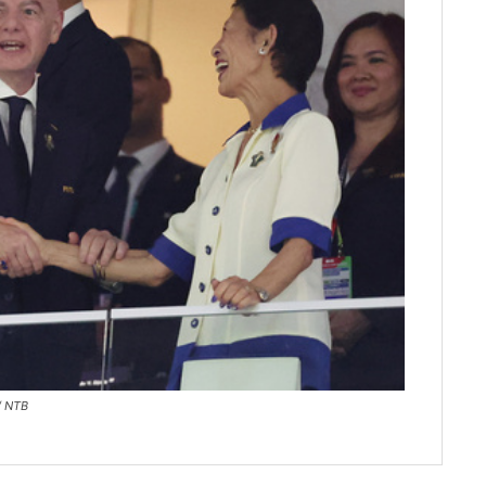
 / NTB