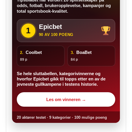
odds, fotball, brukeropplevelse, kampanjer og
total sportsbook-kvalitet.
Epicbet
1
90 AV 100 POENG
Coolbet
BoaBet
2.
3.
89 p
84 p
Se hele sluttabellen, kategorivinnerne og
hvorfor Epicbet gikk til topps etter en av de
jevneste gullkampene i testens historie.
Les om vinneren →
20 aktører testet · 9 kategorier · 100 mulige poeng