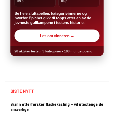
89 p
84 p
Se hele sluttabellen, kategorivinnerne og
hvorfor Epicbet gikk til topps etter en av de
jevneste gullkampene i testens historie.
Les om vinneren →
20 aktører testet · 9 kategorier · 100 mulige poeng
SISTE NYTT
Brann etterforsker flaskekasting – vil utestenge de
ansvarlige