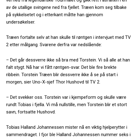
av de utallige svingene ned fra fjellet. Træen kom seg tilbake
på sykkelsetet og i etterkant måtte han gjennom
undersøkelser.
Træen fortalte selv at han skulle til røntgen i intervjuet med TV
2 etter målgang. Svarene derfra var nedslående:
– Det går dessverre ikke så bra med Torstein. Vi så alle at han
falt stygt. Nå har vi fått røntgen-svar. Det ble fire brekte
ribbein. Torstein Træen blir dessverre ikke å se på start i
morgen, sier Uno-X-sjef Thor Hushovd til TV 2.
– Det svekker oss. Torstein var i kjempeform og skulle være
rundt Tobias i fjella. Vi må nullstille, men Torstein blir et stort
savn, fortsatte Hushovd.
Tobias Halland Johannessen mister nå en viktig hjelperytter i
sammendraget. I fjor ble Halland Johannessen nummer seks i