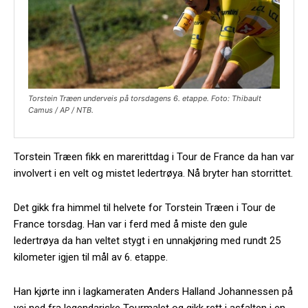
Torstein Træen underveis på torsdagens 6. etappe. Foto: Thibault
Camus / AP / NTB.
Torstein Træen fikk en marerittdag i Tour de France da han var
involvert i en velt og mistet ledertrøya. Nå bryter han storrittet.
Det gikk fra himmel til helvete for Torstein Træen i Tour de
France torsdag. Han var i ferd med å miste den gule
ledertrøya da han veltet stygt i en unnakjøring med rundt 25
kilometer igjen til mål av 6. etappe.
Han kjørte inn i lagkameraten Anders Halland Johannessen på
vei ned fra legendariske Tourmalet og gikk rett i asfalten i en