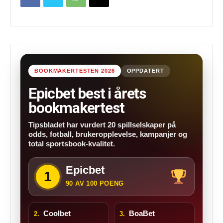
BOOKMAKERTESTEN 2026
OPPDATERT
Epicbet best i årets
bookmakertest
Tipsbladet har vurdert 20 spillselskaper på
odds, fotball, brukeropplevelse, kampanjer og
total sportsbook-kvalitet.
Epicbet
1
90 AV 100 POENG
Coolbet
BoaBet
2.
3.