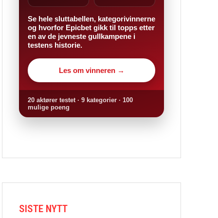
Se hele sluttabellen, kategorivinnerne
og hvorfor Epicbet gikk til topps etter
en av de jevneste gullkampene i
testens historie.
Les om vinneren →
20 aktører testet · 9 kategorier · 100
mulige poeng
SISTE NYTT