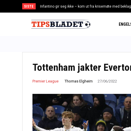
SISTE
Infantino gir seg ikke – kom ut fra krisemøte med beklag
Arsenal solgte Nørgaard til Everton
ENGEL
Tottenham jakter Evert
Thomas Elgheim
Premier League
27/06/2022