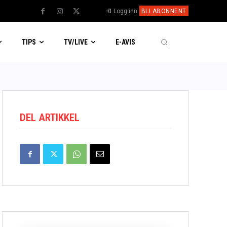
Logg inn
BLI ABONNENT
TIPS
TV/LIVE
E-AVIS
DEL ARTIKKEL