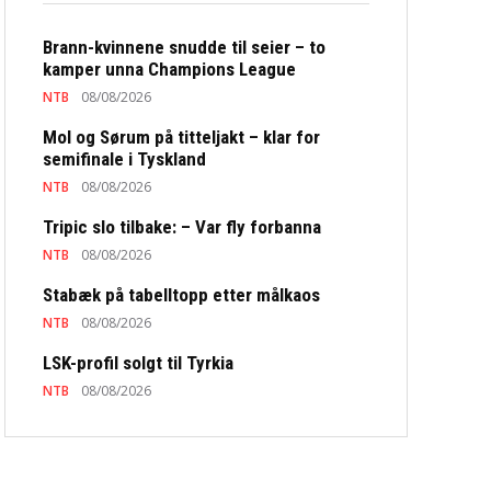
Brann-kvinnene snudde til seier – to
kamper unna Champions League
NTB
08/08/2026
Mol og Sørum på titteljakt – klar for
semifinale i Tyskland
NTB
08/08/2026
Tripic slo tilbake: – Var fly forbanna
NTB
08/08/2026
Stabæk på tabelltopp etter målkaos
NTB
08/08/2026
LSK-profil solgt til Tyrkia
NTB
08/08/2026