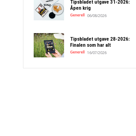
Tipsbladet utgave 31-2026:
Åpen krig
Generell
06/08/2026
Tipsbladet utgave 28-2026:
Finalen som har alt
Generell
16/07/2026