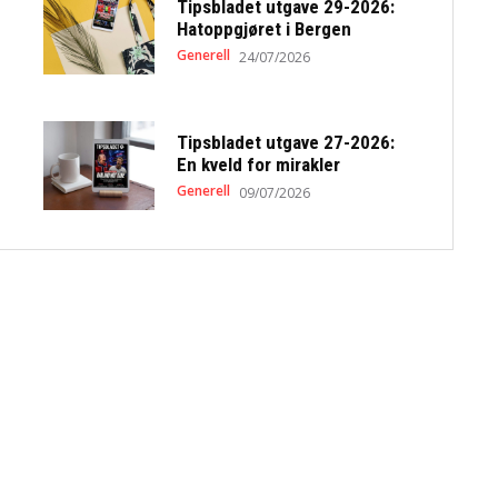
Tipsbladet utgave 29-2026:
Hatoppgjøret i Bergen
Generell
24/07/2026
Tipsbladet utgave 27-2026:
En kveld for mirakler
Generell
09/07/2026