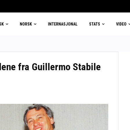
d
SK
NORSK
INTERNASJONAL
STATS
VIDEO
ene fra Guillermo Stabile