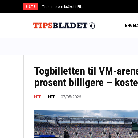
SISTE
Tidslinje om bråket i Fifa
Argentina og Mexico støtter Infantino
ENGEL
Togbilletten til VM-are
prosent billigere – koste
NTB
NTB
07/05/2026