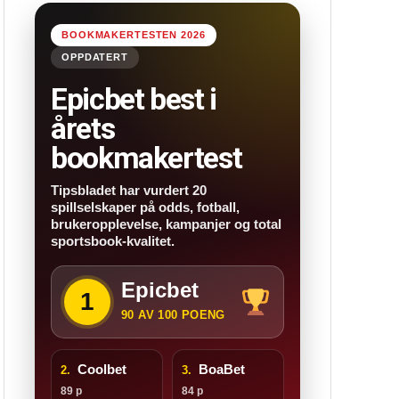
BOOKMAKERTESTEN 2026
OPPDATERT
Epicbet best i
årets
bookmakertest
Tipsbladet har vurdert 20
spillselskaper på odds, fotball,
brukeropplevelse, kampanjer og total
sportsbook-kvalitet.
Epicbet
1
90 AV 100 POENG
Coolbet
BoaBet
2.
3.
89 p
84 p