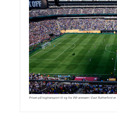
Prisen på togtransport til og fra VM-arenaen i East Rutherford e