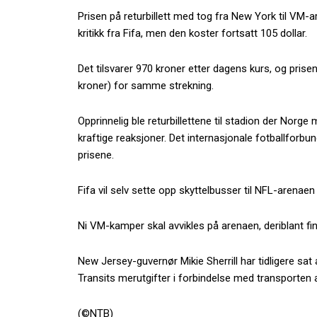
Prisen på returbillett med tog fra New York til VM-
kritikk fra Fifa, men den koster fortsatt 105 dollar.
Det tilsvarer 970 kroner etter dagens kurs, og prise
kroner) for samme strekning.
Opprinnelig ble returbillettene til stadion der Norge 
kraftige reaksjoner. Det internasjonale fotballforbu
prisene.
Fifa vil selv sette opp skyttelbusser til NFL-arenaen 
Ni VM-kamper skal avvikles på arenaen, deriblant fin
New Jersey-guvernør Mikie Sherrill har tidligere sat
Transits merutgifter i forbindelse med transporten a
(©NTB)