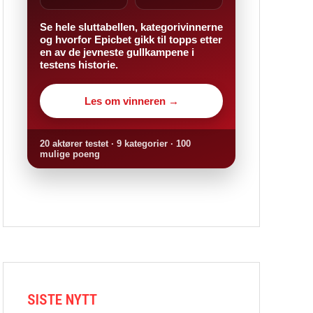
Se hele sluttabellen, kategorivinnerne
og hvorfor Epicbet gikk til topps etter
en av de jevneste gullkampene i
testens historie.
Les om vinneren →
20 aktører testet · 9 kategorier · 100
mulige poeng
SISTE NYTT