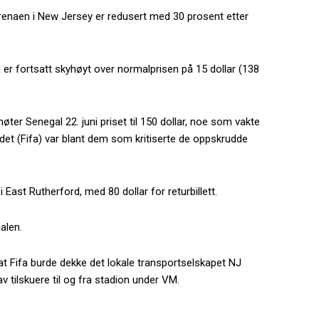
arenaen i New Jersey er redusert med 30 prosent etter
n er fortsatt skyhøyt over normalprisen på 15 dollar (138
møter Senegal 22. juni priset til 150 dollar, noe som vakte
ndet (Fifa) var blant dem som kritiserte de oppskrudde
i East Rutherford, med 80 dollar for returbillett.
alen.
 at Fifa burde dekke det lokale transportselskapet NJ
v tilskuere til og fra stadion under VM.