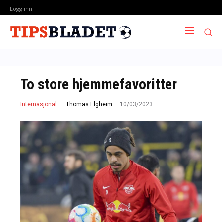
Logg inn
To store hjemmefavoritter
10/03/2023
Thomas Elgheim
Internasjonal