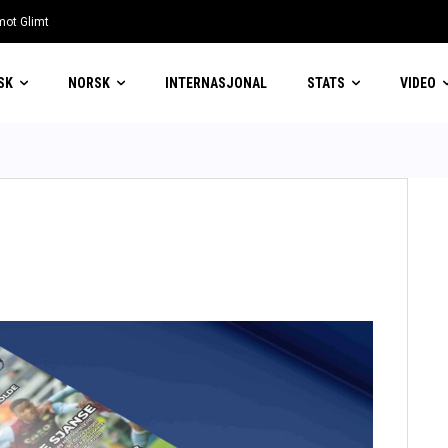
mot Glimt
SK
NORSK
INTERNASJONAL
STATS
VIDEO