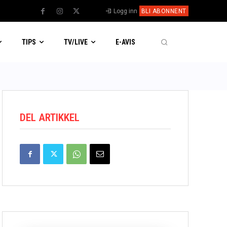
Logg inn
BLI ABONNENT
TIPS
TV/LIVE
E-AVIS
DEL ARTIKKEL