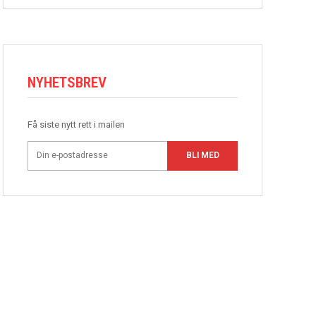
NYHETSBREV
Få siste nytt rett i mailen
BLI MED