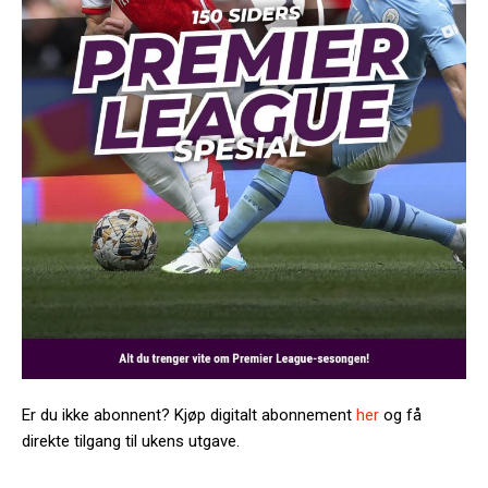
Er du ikke abonnent? Kjøp digitalt abonnement
her
og få
direkte tilgang til ukens utgave.