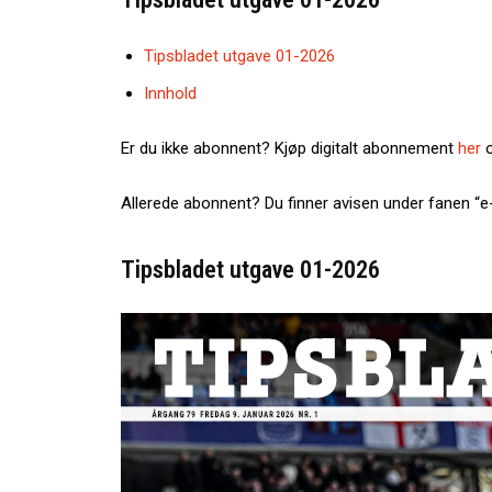
Tipsbladet utgave 01-2026
Innhold
Er du ikke abonnent? Kjøp digitalt abonnement
her
o
Allerede abonnent? Du finner avisen under fanen “e
Tipsbladet utgave 01-2026