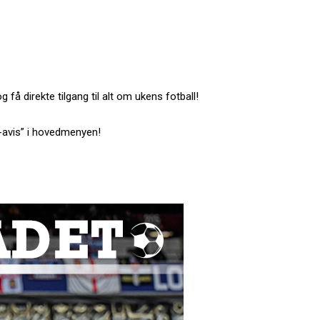
g få direkte tilgang til alt om ukens fotball!
-avis” i hovedmenyen!