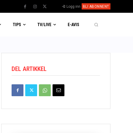
Logg inn
BLI ABONNENT
TIPS
TV/LIVE
E-AVIS
DEL ARTIKKEL