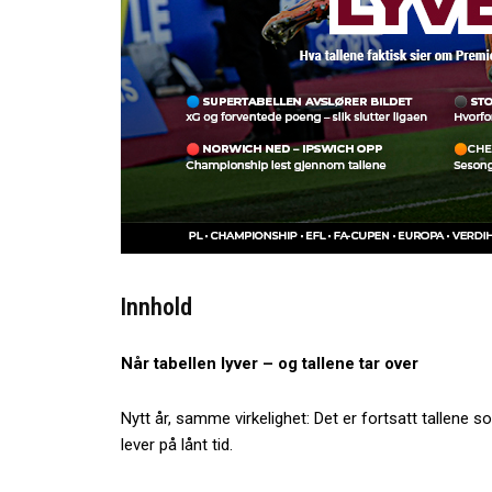
Innhold
Når tabellen lyver – og tallene tar over
Nytt år, samme virkelighet: Det er fortsatt tallen
lever på lånt tid.