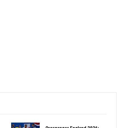
Overganger England 2026: