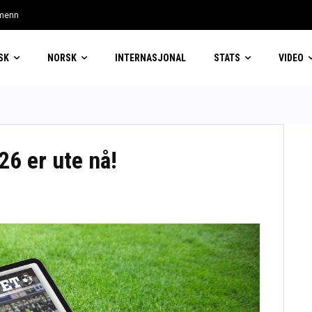
kmenn
SK
NORSK
INTERNASJONAL
STATS
VIDEO
6 er ute nå!