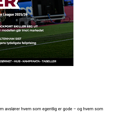
e som avslører hvem som egentlig er gode – og hvem som