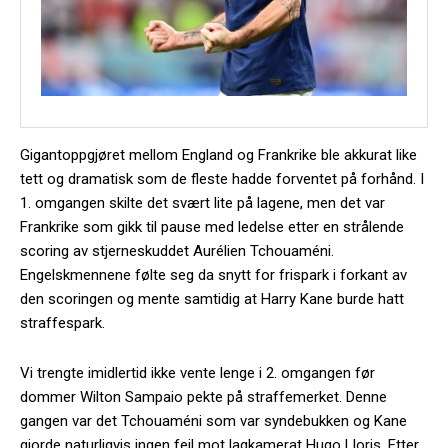
Gigantoppgjøret mellom England og Frankrike ble akkurat like
tett og dramatisk som de fleste hadde forventet på forhånd. I
1. omgangen skilte det svært lite på lagene, men det var
Frankrike som gikk til pause med ledelse etter en strålende
scoring av stjerneskuddet Aurélien Tchouaméni.
Engelskmennene følte seg da snytt for frispark i forkant av
den scoringen og mente samtidig at Harry Kane burde hatt
straffespark.
Vi trengte imidlertid ikke vente lenge i 2. omgangen før
dommer Wilton Sampaio pekte på straffemerket. Denne
gangen var det Tchouaméni som var syndebukken og Kane
gjorde naturligvis ingen feil mot lagkamerat Hugo Lloris. Etter