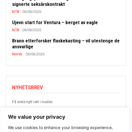
signerte seksårskontrakt
NTB
06/08/2026
Ujevn start for Ventura – berget av eagle
NTB
06/08/2026
Brann etterforsker flaskekasting – vil utestenge de
ansvarlige
Norsk
06/08/2026
NYHETSBREV
Få siste nytt rett i mailen
BLI MED
We value your privacy
We use cookies to enhance your browsing experience,