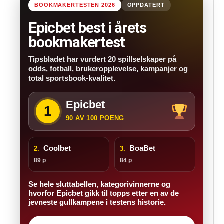
BOOKMAKERTESTEN 2026
OPPDATERT
Epicbet best i årets
bookmakertest
Tipsbladet har vurdert 20 spillselskaper på
odds, fotball, brukeropplevelse, kampanjer og
total sportsbook-kvalitet.
Epicbet
1
90 AV 100 POENG
Coolbet
BoaBet
2.
3.
89 p
84 p
Se hele sluttabellen, kategorivinnerne og
hvorfor Epicbet gikk til topps etter en av de
jevneste gullkampene i testens historie.