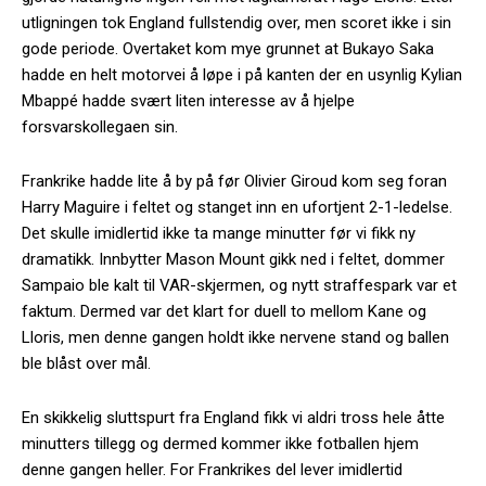
utligningen tok England fullstendig over, men scoret ikke i sin
gode periode. Overtaket kom mye grunnet at Bukayo Saka
hadde en helt motorvei å løpe i på kanten der en usynlig Kylian
Mbappé hadde svært liten interesse av å hjelpe
forsvarskollegaen sin.
Frankrike hadde lite å by på før Olivier Giroud kom seg foran
Harry Maguire i feltet og stanget inn en ufortjent 2-1-ledelse.
Det skulle imidlertid ikke ta mange minutter før vi fikk ny
dramatikk. Innbytter Mason Mount gikk ned i feltet, dommer
Sampaio ble kalt til VAR-skjermen, og nytt straffespark var et
faktum. Dermed var det klart for duell to mellom Kane og
Lloris, men denne gangen holdt ikke nervene stand og ballen
ble blåst over mål.
En skikkelig sluttspurt fra England fikk vi aldri tross hele åtte
minutters tillegg og dermed kommer ikke fotballen hjem
denne gangen heller. For Frankrikes del lever imidlertid