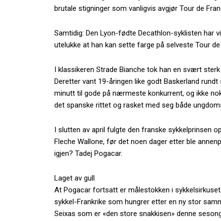
brutale stigninger som vanligvis avgjør Tour de Fran
Samtidig: Den Lyon-fødte Decathlon-syklisten har v
utelukke at han kan sette farge på selveste Tour de
I klassikeren Strade Bianche tok han en svært ster
Deretter vant 19-åringen like godt Baskerland rundt 
minutt til gode på nærmeste konkurrent, og ikke nok
det spanske rittet og rasket med seg både ungdoms
I slutten av april fulgte den franske sykkelprinsen 
Fleche Wallone, før det noen dager etter ble annen
igjen? Tadej Pogacar.
Laget av gull
At Pogacar fortsatt er målestokken i sykkelsirkuset
sykkel-Frankrike som hungrer etter en ny stor sammenl
Seixas som er «den store snakkisen» denne seson