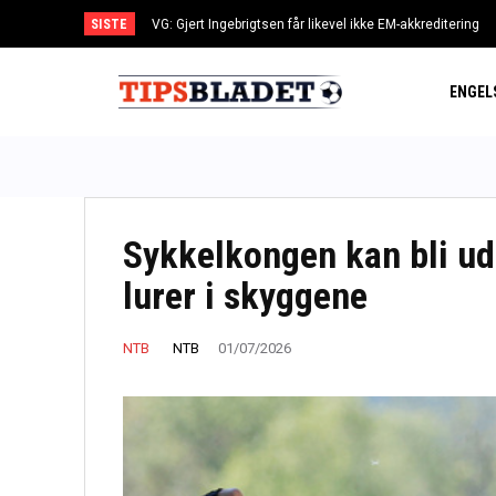
SISTE
VG: Gjert Ingebrigtsen får likevel ikke EM-akkreditering
Myhlback vant Blink Classic etter sent rykk – Slind 
ENGEL
Sykkelkongen kan bli udø
lurer i skyggene
NTB
NTB
01/07/2026