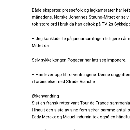
Både eksperter, pressefolk og lagkamerater har løf
månedene. Norske Johannes Staune-Mittet er selv De
tok store ord i bruk da han deltok på TV 2s Sykkelpo
– Jeg konkluderte på januarsamlingen tidligere i år m
Mittet da.
Selv sykkelkongen Pogacar har latt seg imponere.
– Han lever opp til forventningene. Denne unggutten
i forbindelse med Strade Bianche.
Ørkenvandring
Sist en fransk rytter vant Tour de France sammenlag
Hinault den siste av sine fem seirer, samme antal
Eddy Merckx og Miguel Indurain tok også en håndfull s