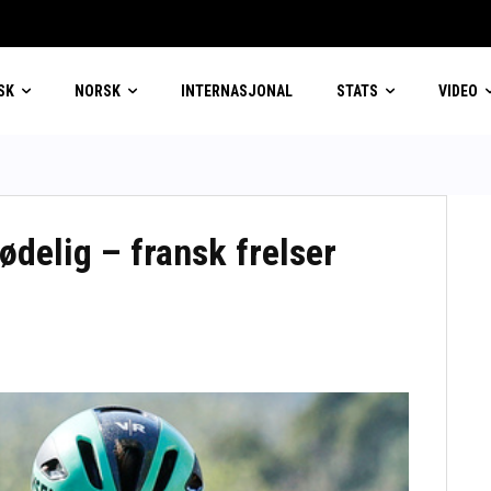
suveren i kvinneklassen
SK
NORSK
INTERNASJONAL
STATS
VIDEO
delig – fransk frelser