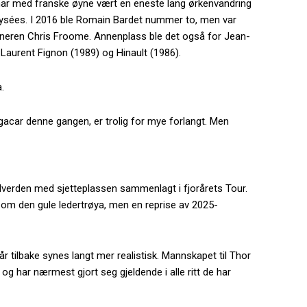
 har med franske øyne vært en eneste lang ørkenvandring
lysées. I 2016 ble Romain Bardet nummer to, men var
nneren Chris Froome. Annenplass ble det også for Jean-
Laurent Fignon (1989) og Hinault (1986).
.
gacar denne gangen, er trolig for mye forlangt. Men
lverden med sjetteplassen sammenlagt i fjorårets Tour.
 om den gule ledertrøya, men en reprise av 2025-
 tilbake synes langt mer realistisk. Mannskapet til Thor
 har nærmest gjort seg gjeldende i alle ritt de har