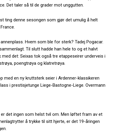
ce. Det taler så til de grader mot unggutten.
ist ting denne sesongen som gjør det umulig å helt
 France.
k annenplass. Hvem som ble for sterk? Tadej Pogacar.
sammenlagt. Til slutt hadde han hele to og et halvt
 med det: Seixas tok også tre etappeseirer underveis i
trøya, poengtrøya og klatretrøya.
opp med en ny kruttsterk seier i Ardenner-klassikeren
plass i prestisjetunge Liege-Bastogne-Liege. Overmann
 er det ingen som helst tvil om. Men løftet fram av et
agtrytter å trykke til sitt hjerte, er det 19-åringen
gen.