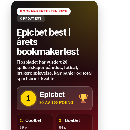
BOOKMAKERTESTEN 2026
OPPDATERT
Epicbet best i
årets
bookmakertest
Tipsbladet har vurdert 20
spillselskaper på odds, fotball,
brukeropplevelse, kampanjer og total
sportsbook-kvalitet.
Epicbet
1
90 AV 100 POENG
Coolbet
BoaBet
2.
3.
89 p
84 p