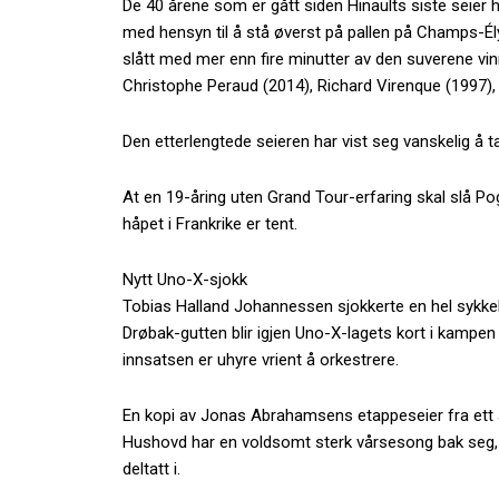
De 40 årene som er gått siden Hinaults siste seier
med hensyn til å stå øverst på pallen på Champs-É
slått med mer enn fire minutter av den suverene vi
Christophe Peraud (2014), Richard Virenque (1997), 
Den etterlengtede seieren har vist seg vanskelig å ta
At en 19-åring uten Grand Tour-erfaring skal slå Po
håpet i Frankrike er tent.
Nytt Uno-X-sjokk
Tobias Halland Johannessen sjokkerte en hel sykke
Drøbak-gutten blir igjen Uno-X-lagets kort i kampen
innsatsen er uhyre vrient å orkestrere.
En kopi av Jonas Abrahamsens etappeseier fra ett år
Hushovd har en voldsomt sterk vårsesong bak seg, og
deltatt i.