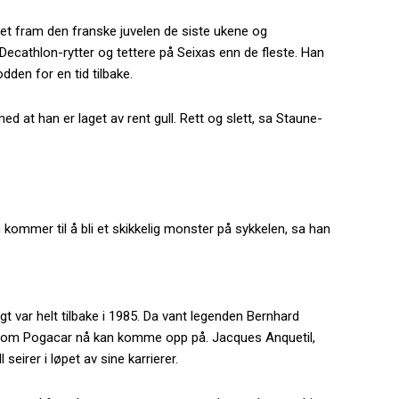
tet fram den franske juvelen de siste ukene og
cathlon-rytter og tettere på Seixas enn de fleste. Han
dden for en tid tilbake.
ed at han er laget av rent gull. Rett og slett, sa Staune-
 kommer til å bli et skikkelig monster på sykkelen, sa han
t var helt tilbake i 1985. Da vant legenden Bernhard
l som Pogacar nå kan komme opp på. Jacques Anquetil,
eirer i løpet av sine karrierer.