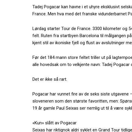
Tadej Pogacar kan havne i et uhyre eksklusivt selsk
France. Men hva med det franske vidunderbarnet P
Lørdag starter Tour de France. 3300 kilometer og 5
felt. Ruten fra startbyen Barcelona til målgangen p
kjent stil av ikoniske fjell og flust av avslutninger 
Før det 184 mann store feltet triller ut på lagtempo
alle hovedsak om to velkjente navn: Tadej Pogacar
Det er ikke så rart.
Pogacar har vunnet fire av de seks siste utgavene –
sloveneren som den største favoritten, men: Spørsm
19 år gamle Paul Seixas ser nemlig ut til å være syk
«Kun» slått av Pogacar
Seixas har riktignok aldri syklet en Grand Tour tidlige