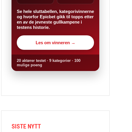
Se hele sluttabellen, kategorivinnerne
og hvorfor Epicbet gikk til topps etter
en av de jevneste gullkampene i
testens historie.
Les om vinneren →
20 aktører testet · 9 kategorier · 100
mulige poeng
SISTE NYTT