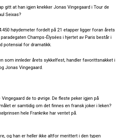
ap gitt at han igjen knekker Jonas Vingegaard i Tour de
aul Seixas?
4.450 høydemeter fordelt på 21 etapper ligger foran årets
å paradegaten Champs-Élysées i hjertet av Paris består i
med potensial for dramatikk.
en som innleder årets sykkelfest, handler favorittsnakket i
 og Jonas Vingegaard.
 Vingegaard de to øvrige. De fleste peker igjen på
ålet er samtidig om det finnes en fransk joker i leken?
kelprinsen hele Frankrike har ventet på.
re, og han er heller ikke altfor merittert i den typen