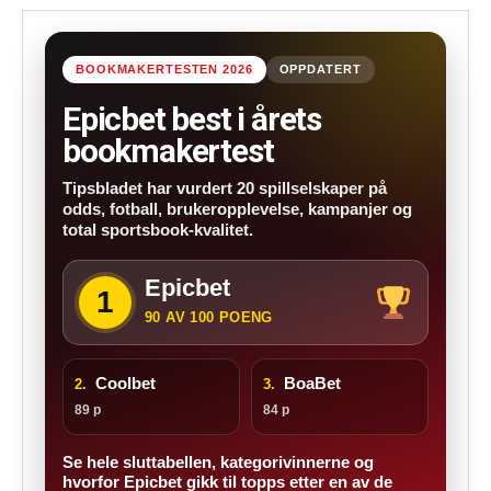
BOOKMAKERTESTEN 2026
OPPDATERT
Epicbet best i årets
bookmakertest
Tipsbladet har vurdert 20 spillselskaper på
odds, fotball, brukeropplevelse, kampanjer og
total sportsbook-kvalitet.
Epicbet
1
90 AV 100 POENG
Coolbet
BoaBet
2.
3.
89 p
84 p
Se hele sluttabellen, kategorivinnerne og
hvorfor Epicbet gikk til topps etter en av de