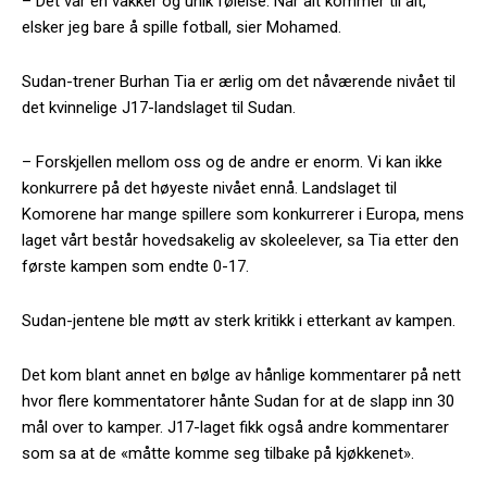
– Det var en vakker og unik følelse. Når alt kommer til alt,
elsker jeg bare å spille fotball, sier Mohamed.
Sudan-trener Burhan Tia er ærlig om det nåværende nivået til
det kvinnelige J17-landslaget til Sudan.
– Forskjellen mellom oss og de andre er enorm. Vi kan ikke
konkurrere på det høyeste nivået ennå. Landslaget til
Komorene har mange spillere som konkurrerer i Europa, mens
laget vårt består hovedsakelig av skoleelever, sa Tia etter den
første kampen som endte 0-17.
Sudan-jentene ble møtt av sterk kritikk i etterkant av kampen.
Det kom blant annet en bølge av hånlige kommentarer på nett
hvor flere kommentatorer hånte Sudan for at de slapp inn 30
mål over to kamper. J17-laget fikk også andre kommentarer
som sa at de «måtte komme seg tilbake på kjøkkenet».