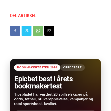
DEL ARTIKKEL
BOOKMAKERTESTEN 2026
OPPDATERT
Epicbet best i årets
bookmakertest
Tipsbladet har vurdert 20 spillselskaper på
odds, fotball, brukeropplevelse, kampanjer og
total sportsbook-kvalitet.