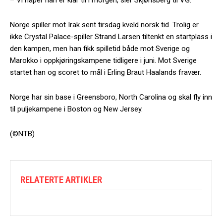
Norge spiller mot Irak sent tirsdag kveld norsk tid. Trolig er
ikke Crystal Palace-spiller Strand Larsen tiltenkt en startplass i
den kampen, men han fikk spilletid både mot Sverige og
Marokko i oppkjøringskampene tidligere i juni. Mot Sverige
startet han og scoret to mål i Erling Braut Haalands fravær.
Norge har sin base i Greensboro, North Carolina og skal fly inn
til puljekampene i Boston og New Jersey.
(©NTB)
RELATERTE ARTIKLER