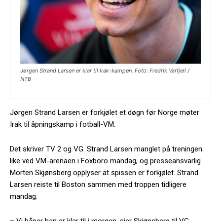
Jørgen Strand Larsen er klar til Irak-kampen. Foto: Fredrik Varfjell /
NTB
Jørgen Strand Larsen er forkjølet et døgn før Norge møter
Irak til åpningskamp i fotball-VM.
Det skriver TV 2 og VG. Strand Larsen manglet på treningen
like ved VM-arenaen i Foxboro mandag, og presseansvarlig
Morten Skjønsberg opplyser at spissen er forkjølet. Strand
Larsen reiste til Boston sammen med troppen tidligere
mandag.
– Vi håper han er klar til i morgen, sier Skjønsberg til VG.