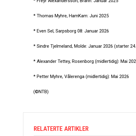
* Freyr Alexandersson, Brann: Januar 2025
* Thomas Myhre, HamKam: Juni 2025
* Even Sel, Sarpsborg 08: Januar 2026
* Sindre Tjelmeland, Molde: Januar 2026 (starter 24
* Alexander Tettey, Rosenborg (midlertidig): Mai 20
* Petter Myhre, Vålerenga (midlertidig): Mai 2026
(©NTB)
RELATERTE ARTIKLER