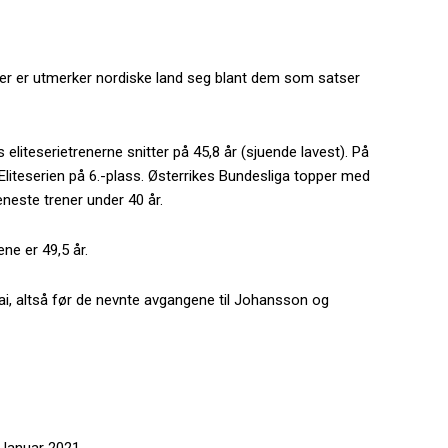
 her er utmerker nordiske land seg blant dem som satser
eliteserietrenerne snitter på 45,8 år (sjuende lavest). På
liteserien på 6.-plass. Østerrikes Bundesliga topper med
eneste trener under 40 år.
ne er 49,5 år.
 mai, altså før de nevnte avgangene til Johansson og