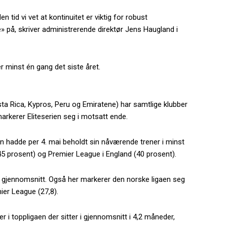
en tid vi vet at kontinuitet er viktig for robust
e» på, skriver administrerende direktør Jens Haugland i
er minst én gang det siste året.
Costa Rica, Kypros, Peru og Emiratene) har samtlige klubber
markerer Eliteserien seg i motsatt ende.
n hadde per 4. mai beholdt sin nåværende trener i minst
45 prosent) og Premier League i England (40 prosent).
er i gjennomsnitt. Også her markerer den norske ligaen seg
ier League (27,8).
er i toppligaen der sitter i gjennomsnitt i 4,2 måneder,