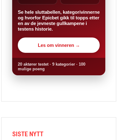
Se hele sluttabellen, kategorivinnerne
og hvorfor Epicbet gikk til topps etter
en av de jevneste gullkampene i
testens historie.
Les om vinneren →
20 aktører testet · 9 kategorier · 100
mulige poeng
SISTE NYTT