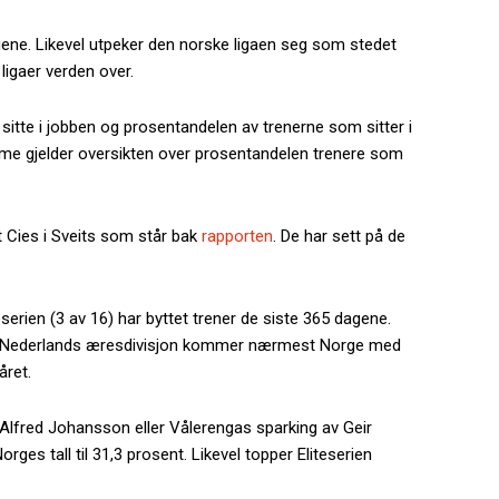
agene. Likevel utpeker den norske ligaen seg som stedet
ligaer verden over.
r sitte i jobben og prosentandelen av trenerne som sitter i
mme gjelder oversikten over prosentandelen trenere som
 Cies i Sveits som står bak
rapporten
. De har sett på de
eserien (3 av 16) har byttet trener de siste 365 dagene.
ns Nederlands æresdivisjon kommer nærmest Norge med
året.
 Alfred Johansson eller Vålerengas sparking av Geir
es tall til 31,3 prosent. Likevel topper Eliteserien