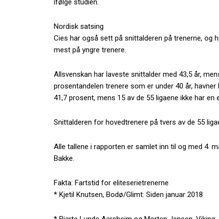
ifølge studien.
Nordisk satsing
Cies har også sett på snittalderen på trenerne, og
mest på yngre trenere.
Allsvenskan har laveste snittalder med 43,5 år, mens 
prosentandelen trenere som er under 40 år, havner E
41,7 prosent, mens 15 av de 55 ligaene ikke har en 
Snittalderen for hovedtrenere på tvers av de 55 ligae
Alle tallene i rapporten er samlet inn til og med 4.
Bakke.
Fakta: Fartstid for eliteserietrenerne
* Kjetil Knutsen, Bodø/Glimt: Siden januar 2018