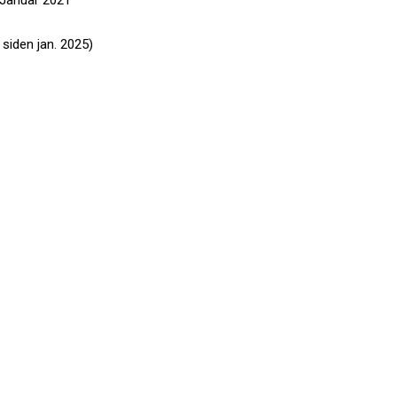
 Januar 2021
siden jan. 2025)