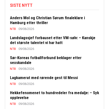
SISTE NYTT
Anders Mol og Christian Sørum finaleklare i
Hamburg etter thriller
NTB
09/08/2026
Landslagssjef forbauset etter VM-sølv: – Kanskje
det største talentet vi har hatt
NTB
09/08/2026
Sør-Koreas fotballforbund beklager etter
sexskandale
NTB
09/08/2026
Lagkamerat med rørende gest til Messi
NTB
09/08/2026
Hekkefenomenet to hundredeler fra medalje: – Syk
opplevelse
NTB
09/08/2026