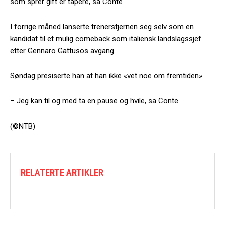
som sprer gift er tapere, sa Conte
I forrige måned lanserte trenerstjernen seg selv som en
kandidat til et mulig comeback som italiensk landslagssjef
etter Gennaro Gattusos avgang.
Søndag presiserte han at han ikke «vet noe om fremtiden».
– Jeg kan til og med ta en pause og hvile, sa Conte.
(©NTB)
RELATERTE ARTIKLER