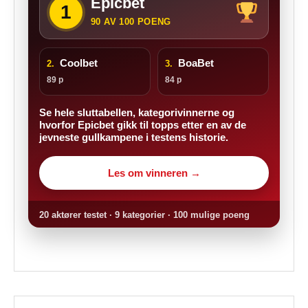
Epicbet
1
90 AV 100 POENG
Coolbet
BoaBet
2.
3.
89 p
84 p
Se hele sluttabellen, kategorivinnerne og
hvorfor Epicbet gikk til topps etter en av de
jevneste gullkampene i testens historie.
Les om vinneren →
20 aktører testet · 9 kategorier · 100 mulige poeng