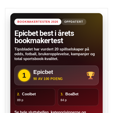
BOOKMAKERTESTEN 2026
OPPDATERT
Epicbet best i årets
bookmakertest
Tipsbladet har vurdert 20 spillselskaper på
odds, fotball, brukeropplevelse, kampanjer og
total sportsbook-kvalitet.
Epicbet
1
90 AV 100 POENG
Coolbet
BoaBet
2.
3.
89 p
84 p
Se hele sluttabellen, kategorivinnerne og