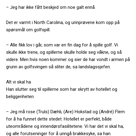
– Jeg har ikke fått beskjed om noe galt ennå.
Det er varmt i North Carolina, og urinprøvene kom opp på
spørsmål om golfspill.
– Alle fikk lov i går, som var en fin dag for å spille golf. Vi
skulle ikke trene, og spillerne skulle holde seg våkne, og så
videre. Men hvis noen kommer og sier de har vondt i armen på
grunn av golfsvingen så sliter de, sa landslagssjefen.
Alt vi skal ha
Han slutter seg til spillerne som har skrytt av hotellet og
beliggenheten.
– Jeg må rose (Truls) Dæhli, (Are) Hokstad og (André) Flem
for å ha funnet dette stedet. Hotellet er perfekt, både
uteområdene og innendørsfasilitetene. Vi har det vi skal ha,
og alle forutseninger for å unngå brakkesyke, sa han.