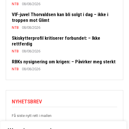
NTB
08/08/2026
VIF-juvel Thorvaldsen kan bli solgt i dag – ikke i
troppen mot Glimt
NTB
08/08/2026
Skiskytterprofil kritiserer forbundet: – Ikke
rettferdig
NTB
08/08/2026
RBKs nysignering om krigen: – Påvirker meg sterkt
NTB
08/08/2026
NYHETSBREV
Få siste nytt rett i mailen
BLI MED