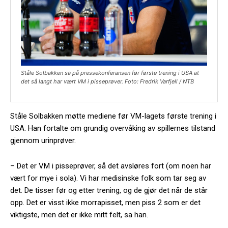
Ståle Solbakken sa på pressekonferansen før første trening i USA at
det så langt har vært VM i pisseprøver. Foto: Fredrik Varfjell / NTB
Ståle Solbakken møtte mediene før VM-lagets første trening i
USA. Han fortalte om grundig overvåking av spillernes tilstand
gjennom urinprøver.
– Det er VM i pisseprøver, så det avsløres fort (om noen har
vært for mye i sola). Vi har medisinske folk som tar seg av
det. De tisser før og etter trening, og de gjør det når de står
opp. Det er visst ikke morrapisset, men piss 2 som er det
viktigste, men det er ikke mitt felt, sa han.