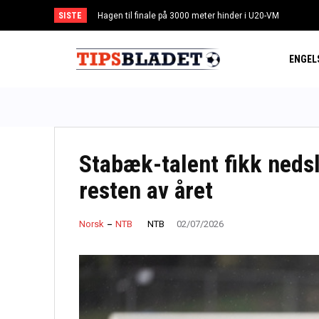
SISTE
Hagen til finale på 3000 meter hinder i U20-VM
Schjelderup med mål og assist i Benfica-seier
ENGEL
Stabæk-talent fikk nedsl
resten av året
NTB
Norsk
NTB
02/07/2026