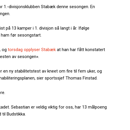
 for 1.-divisjonsklubben Stabæk denne sesongen. En
ongen.
 på 13 kamper i 1. divisjon så langt i år. Ifølge
 ham før sesongstart.
, og
torsdag opplyser Stabæk
at han har fått konstatert
resten av sesongen».
en ny stabilitetstest av kneet om fire til fem uker, og
ehabiliteringsplanen, sier sportssjef Thomas Finstad.
re.
r skadet. Sebastian er veldig viktig for oss, har 13 målpoeng
 til Budstikka.