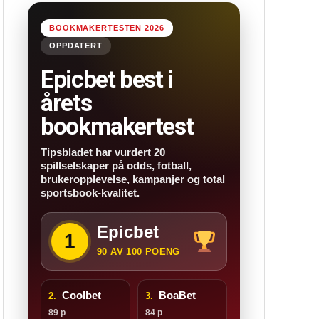
BOOKMAKERTESTEN 2026
OPPDATERT
Epicbet best i
årets
bookmakertest
Tipsbladet har vurdert 20
spillselskaper på odds, fotball,
brukeropplevelse, kampanjer og total
sportsbook-kvalitet.
Epicbet
1
90 AV 100 POENG
Coolbet
BoaBet
2.
3.
89 p
84 p