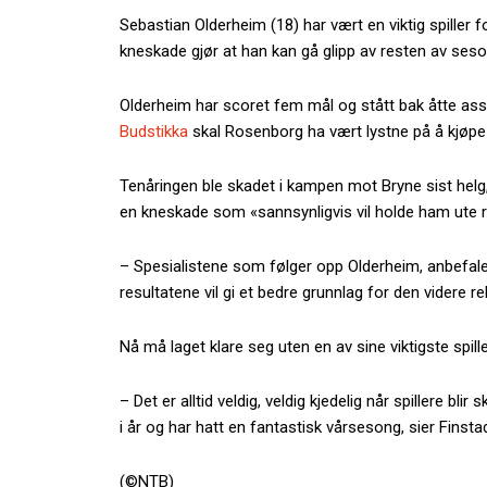
Sebastian Olderheim (18) har vært en viktig spiller
kneskade gjør at han kan gå glipp av resten av ses
Olderheim har scoret fem mål og stått bak åtte assist
Budstikka
skal Rosenborg ha vært lystne på å kjøpe
Tenåringen ble skadet i kampen mot Bryne sist helg
en kneskade som «sannsynligvis vil holde ham ute 
– Spesialistene som følger opp Olderheim, anbefaler 
resultatene vil gi et bedre grunnlag for den videre r
Nå må laget klare seg uten en av sine viktigste spille
– Det er alltid veldig, veldig kjedelig når spillere bli
i år og har hatt en fantastisk vårsesong, sier Finstad
(©NTB)