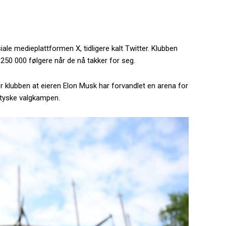
iale medieplattformen X, tidligere kalt Twitter. Klubben
ag 250 000 følgere når de nå takker for seg.
ler klubben at eieren Elon Musk har forvandlet en arena for
n tyske valgkampen.