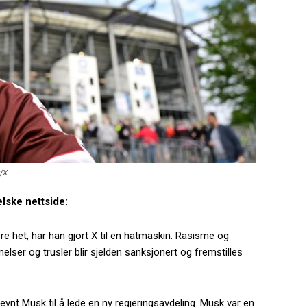
/X
elske nettside:
re het, har han gjort X til en hatmaskin. Rasisme og
lser og trusler blir sjelden sanksjonert og fremstilles
nevnt Musk til å lede en ny regjeringsavdeling. Musk var en