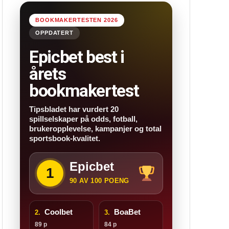
BOOKMAKERTESTEN 2026
OPPDATERT
Epicbet best i
årets
bookmakertest
Tipsbladet har vurdert 20
spillselskaper på odds, fotball,
brukeropplevelse, kampanjer og total
sportsbook-kvalitet.
Epicbet
1
90 AV 100 POENG
Coolbet
BoaBet
2.
3.
89 p
84 p