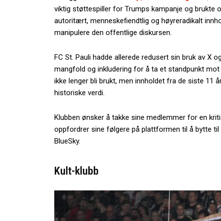
viktig støttespiller for Trumps kampanje og brukte o
autoritært, menneskefiendtlig og høyreradikalt i
manipulere den offentlige diskursen.
FC St. Pauli hadde allerede redusert sin bruk av X og 
mangfold og inkludering for å ta et standpunkt mot h
ikke lenger bli brukt, men innholdet fra de siste 11 å
historiske verdi.
Klubben ønsker å takke sine medlemmer for en krit
oppfordrer sine følgere på plattformen til å bytte til 
BlueSky.
Kult-klubb