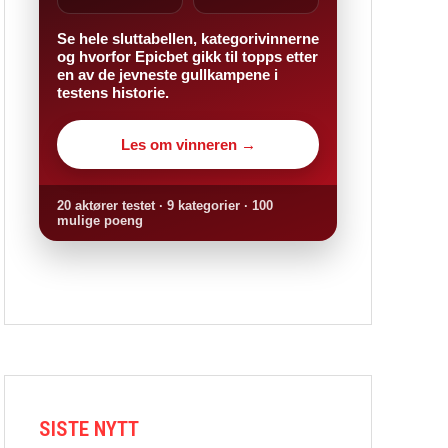
Se hele sluttabellen, kategorivinnerne
og hvorfor Epicbet gikk til topps etter
en av de jevneste gullkampene i
testens historie.
Les om vinneren →
20 aktører testet · 9 kategorier · 100
mulige poeng
SISTE NYTT