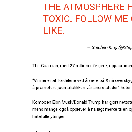
THE ATMOSPHERE H
TOXIC. FOLLOW ME 
LIKE.
— Stephen King (@Ste
The Guardian, med 27 millioner følgere, oppsummer
“Vi mener at fordelene ved å være på X nå overskyg
å promotere journalistikken vår andre steder,” heter
Komboen Elon Musk/Donald Trump har gjort nettstede
mens mange også opplever å ha lagt merke til en opp
hatefulle ytringer.