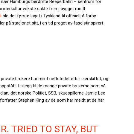
det, nær Hamburgs berømte Reeperbahn – sentrum for
upporterkultur vokste sakte frem, bygget rundt
li
ble det første laget i Tyskland til offisielt å forby
 på stadionet sitt, i en tid preget av fascistinspirert
e private brukere har rømt nettstedet etter eierskiftet, og
ppstått. I tillegg til de mange private brukerne som nå
dian, det norske Politiet, SSB, skuespillerne Jamie Lee
forfatter Stephen King av de som har meldt at de har
R. TRIED TO STAY, BUT