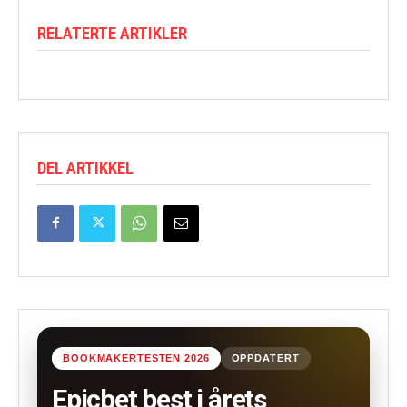
RELATERTE ARTIKLER
DEL ARTIKKEL
BOOKMAKERTESTEN 2026
OPPDATERT
Epicbet best i årets