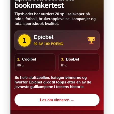
bookmakertest
Tipsbladet har vurdert 20 spillselskaper på
odds, fotball, brukeropplevelse, kampanjer og
total sportsbook-kvalitet.
Epicbet
1
90 AV 100 POENG
Coolbet
BoaBet
2.
3.
89 p
84 p
Se hele sluttabellen, kategorivinnerne og
hvorfor Epicbet gikk til topps etter en av de
jevneste gullkampene i testens historie.
Les om vinneren →