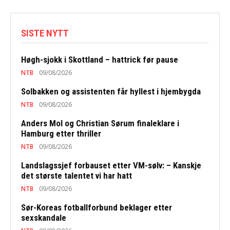
SISTE NYTT
Høgh-sjokk i Skottland – hattrick før pause
NTB
09/08/2026
Solbakken og assistenten får hyllest i hjembygda
NTB
09/08/2026
Anders Mol og Christian Sørum finaleklare i
Hamburg etter thriller
NTB
09/08/2026
Landslagssjef forbauset etter VM-sølv: – Kanskje
det største talentet vi har hatt
NTB
09/08/2026
Sør-Koreas fotballforbund beklager etter
sexskandale