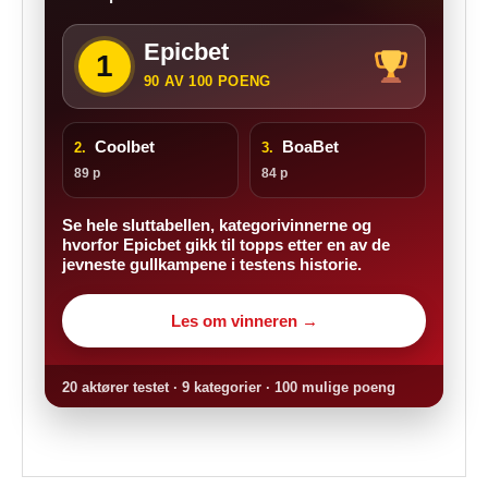
Epicbet
1
90 AV 100 POENG
Coolbet
BoaBet
2.
3.
89 p
84 p
Se hele sluttabellen, kategorivinnerne og
hvorfor Epicbet gikk til topps etter en av de
jevneste gullkampene i testens historie.
Les om vinneren →
20 aktører testet · 9 kategorier · 100 mulige poeng