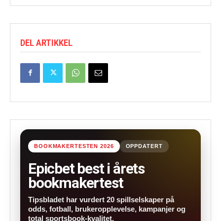
DEL ARTIKKEL
BOOKMAKERTESTEN 2026
OPPDATERT
Epicbet best i årets
bookmakertest
Tipsbladet har vurdert 20 spillselskaper på
odds, fotball, brukeropplevelse, kampanjer og
total sportsbook-kvalitet.