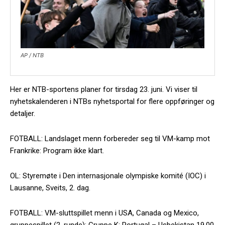
AP / NTB
Her er NTB-sportens planer for tirsdag 23. juni. Vi viser til
nyhetskalenderen i NTBs nyhetsportal for flere oppføringer og
detaljer.
FOTBALL: Landslaget menn forbereder seg til VM-kamp mot
Frankrike: Program ikke klart.
OL: Styremøte i Den internasjonale olympiske komité (IOC) i
Lausanne, Sveits, 2. dag.
FOTBALL: VM-sluttspillet menn i USA, Canada og Mexico,
gruppespillet (2. runde): Gruppe K: Portugal – Usbekistan 19.00