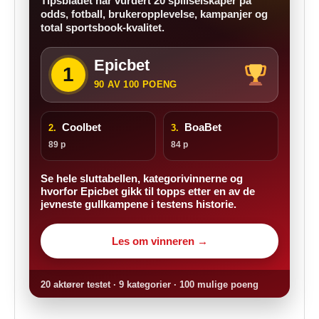
Tipsbladet har vurdert 20 spillselskaper på
odds, fotball, brukeropplevelse, kampanjer og
total sportsbook-kvalitet.
Epicbet
1
90 AV 100 POENG
Coolbet
BoaBet
2.
3.
89 p
84 p
Se hele sluttabellen, kategorivinnerne og
hvorfor Epicbet gikk til topps etter en av de
jevneste gullkampene i testens historie.
Les om vinneren →
20 aktører testet · 9 kategorier · 100 mulige poeng