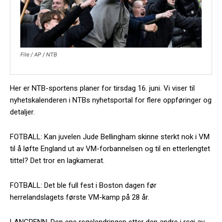
File / AP / NTB
Her er NTB-sportens planer for tirsdag 16. juni. Vi viser til
nyhetskalenderen i NTBs nyhetsportal for flere oppføringer og
detaljer.
FOTBALL: Kan juvelen Jude Bellingham skinne sterkt nok i VM
til å løfte England ut av VM-forbannelsen og til en etterlengtet
tittel? Det tror en lagkamerat.
FOTBALL: Det ble full fest i Boston dagen før
herrelandslagets første VM-kamp på 28 år.
LANGRENN: Den ene regelendringen etter den andre i regi av