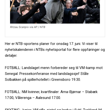
Ritzau Scanpix via AP / NTB
Her er NTB-sportens planer for onsdag 17. juni. Vi viser til
nyhetskalenderen i NTBs nyhetsportal for flere oppføringer og
detaljer.
FOTBALL: Landslaget menn forbereder seg til VM-kamp mot
Senegal: Pressekonferanse med landslagssjef Ståle
Solbakken på spillerhotellet i Greensboro 19.30.
FOTBALL: NM kvinner, kvartfinaler: Arna-Bjørnar – Stabæk
17.00, Vålerenga – Aalesund 17.00.
SKYTING: Junior-VM rifle, pistol og lerdue i Suhl, Tyskland (til