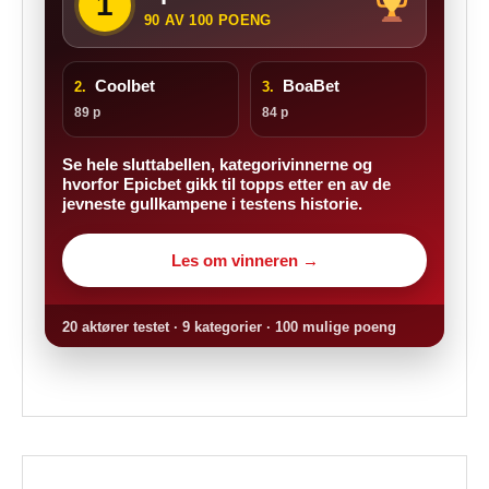
1
90 AV 100 POENG
Coolbet
BoaBet
2.
3.
89 p
84 p
Se hele sluttabellen, kategorivinnerne og
hvorfor Epicbet gikk til topps etter en av de
jevneste gullkampene i testens historie.
Les om vinneren →
20 aktører testet · 9 kategorier · 100 mulige poeng