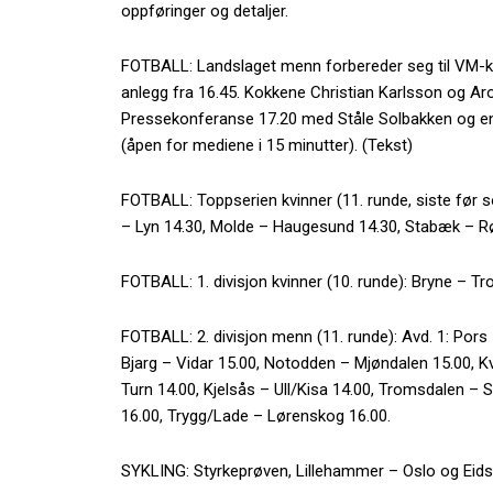
oppføringer og detaljer.
FOTBALL: Landslaget menn forbereder seg til VM-
anlegg fra 16.45. Kokkene Christian Karlsson og Aro
Pressekonferanse 17.20 med Ståle Solbakken og en s
(åpen for mediene i 15 minutter). (Tekst)
FOTBALL: Toppserien kvinner (11. runde, siste fø
– Lyn 14.30, Molde – Haugesund 14.30, Stabæk – Rø
FOTBALL: 1. divisjon kvinner (10. runde): Bryne – T
FOTBALL: 2. divisjon menn (11. runde): Avd. 1: Pors
Bjarg – Vidar 15.00, Notodden – Mjøndalen 15.00, K
Turn 14.00, Kjelsås – Ull/Kisa 14.00, Tromsdalen – S
16.00, Trygg/Lade – Lørenskog 16.00.
SYKLING: Styrkeprøven, Lillehammer – Oslo og Eidsv