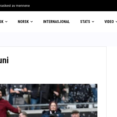
 raskest av mennene
vinner
SK
NORSK
INTERNASJONAL
STATS
VIDEO
uni