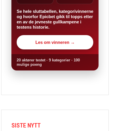
Se hele sluttabellen, kategorivinnerne
og hvorfor Epicbet gikk til topps etter
en av de jevneste gullkampene i
testens historie.
Les om vinneren →
20 aktører testet · 9 kategorier · 100
mulige poeng
SISTE NYTT