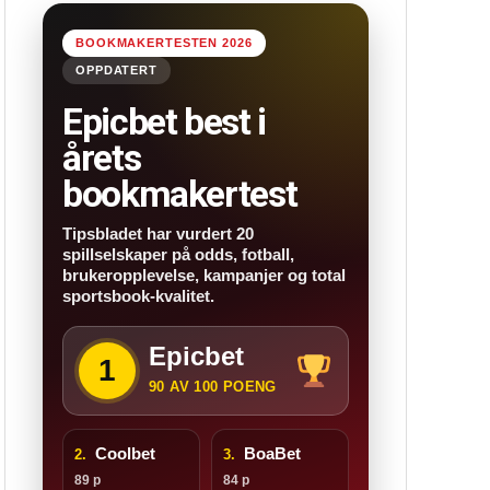
BOOKMAKERTESTEN 2026
OPPDATERT
Epicbet best i
årets
bookmakertest
Tipsbladet har vurdert 20
spillselskaper på odds, fotball,
brukeropplevelse, kampanjer og total
sportsbook-kvalitet.
Epicbet
1
90 AV 100 POENG
Coolbet
BoaBet
2.
3.
89 p
84 p