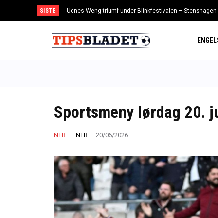
SISTE
Udnes Weng-triumf under Blinkfestivalen – Stenshagen
Spiss vender tilbake til Toppserien – leies ut til LSK K
ENGEL
Sportsmeny lørdag 20. j
NTB
NTB
20/06/2026