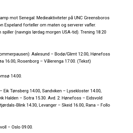
kamp mot Senegal: Medieaktiviteter på UNC Greensboros
n Espeland forteller om maten og serverer vafler.
piller (navngis lørdag morgen USA-tid). Trening 18.20
r sommerpausen): Aalesund – Bodø/Glimt 12.00, Hønefoss
a 16.00, Rosenborg – Vålerenga 17.00. (Tekst)
romsø 14.00.
 – Eik Tønsberg 14.00, Sandviken – Lysekloster 14.00,
vik Halden – Sotra 15.30. Avd. 2: Hønefoss – Eidsvold
tjørdals-Blink 14.30, Levanger – Skeid 16.00, Rana – Follo
oll – Oslo 09.00.