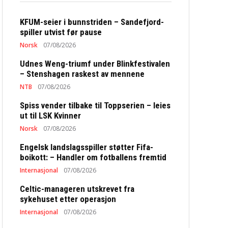
KFUM-seier i bunnstriden – Sandefjord-
spiller utvist før pause
Norsk
07/08/2026
Udnes Weng-triumf under Blinkfestivalen
– Stenshagen raskest av mennene
NTB
07/08/2026
Spiss vender tilbake til Toppserien – leies
ut til LSK Kvinner
Norsk
07/08/2026
Engelsk landslagsspiller støtter Fifa-
boikott: – Handler om fotballens fremtid
Internasjonal
07/08/2026
Celtic-manageren utskrevet fra
sykehuset etter operasjon
Internasjonal
07/08/2026