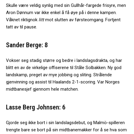
Skulle være veldig synlig med sin Gullhår-fargede frisyre, men
Aron Dønnum var ikke enkel å få øye på i denne kampen.
Våknet riktignok
litt
mot slutten av førsteomgang. Fortjent
tatt av til pause.
Sander Berge: 8
Vokser seg stadig større og bedre i landslagsdrakta, og har
blitt en av de virkelige offiserene til Ståle Solbakken. Ny god
landskamp, preget av mye jobbing og sliting. Strålende
gjenvinning og assist til Haalands 2-1-scoring. Var Norges
midtbanesjef gjennom hele matchen.
Lasse Berg Johnsen: 6
Gjorde seg ikke bort i sin landslagsdebut, og Malmö-spilleren
trengte bare se bort på sin midtbanemakker for å se hva som