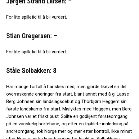
Jørgen Strand Larsen: –
For lite spilletid til å bli vurdert.
Stian Gregersen: –
For lite spilletid til å bli vurdert.
Ståle Solbakken: 8
Har mange forfall å hanskes med, men gjorde likevel en del
overraskende endringer fra start, blant annet med å gi Lasse
Berg Johnsen sin landslagsdebut og Thorbjørn Heggem sin
første landskamp fra start. Mislyktes med Heggem, men Berg
Johnsen var et friskt pust. Spilte en godkjent førsteomgang
på en vanskelig bortebane, og etter en trøblete innledning på
andreomgang, tok Norge mer og mer etter kontroll, ikke minst
etter Nusas andre kunstscoring for kvelden. Solbakkens