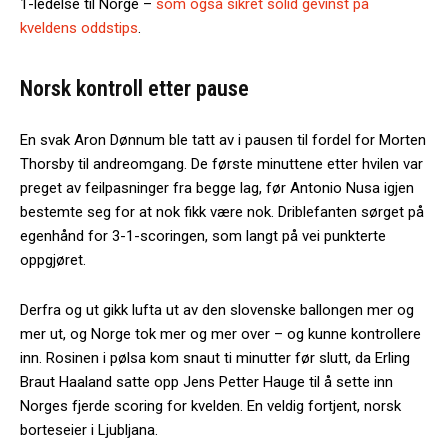
1-ledelse til Norge –
som også sikret solid gevinst på
kveldens oddstips
.
Norsk kontroll etter pause
En svak Aron Dønnum ble tatt av i pausen til fordel for Morten
Thorsby til andreomgang. De første minuttene etter hvilen var
preget av feilpasninger fra begge lag, før Antonio Nusa igjen
bestemte seg for at nok fikk være nok. Driblefanten sørget på
egenhånd for 3-1-scoringen, som langt på vei punkterte
oppgjøret.
Derfra og ut gikk lufta ut av den slovenske ballongen mer og
mer ut, og Norge tok mer og mer over – og kunne kontrollere
inn. Rosinen i pølsa kom snaut ti minutter før slutt, da Erling
Braut Haaland satte opp Jens Petter Hauge til å sette inn
Norges fjerde scoring for kvelden. En veldig fortjent, norsk
borteseier i Ljubljana.