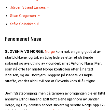
Jørgen Strand Larsen: –
Stian Gregersen: –
Ståle Solbakken: 8
Fenomenet Nusa
SLOVENIA VS NORGE:
Norge
kom nok en gang godt ut av
startblokkene, og tok en tidlig ledelse etter et strålende
soloraid og avslutning av vidunderbarnet Antonio Nusa. Men,
som nå ofte før mistet Norge kontrollen etter å ha tatt
ledelsen, og da Thorbjørn Heggem på klønete vis lagde
straffe, var det aldri i tvil om at Slovenia kom til å utligne.
Jevn førsteomgang, men på tampen av omgangen ble en hittil
anonym Erling Haaland spilt flott alene igjennom av Sander
Berge, og City-profilen scoret sikkert og sendte Norge opp i 2-