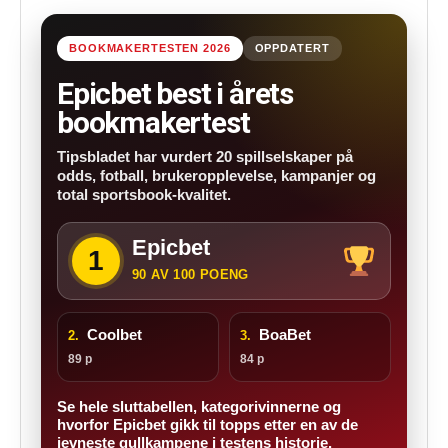
BOOKMAKERTESTEN 2026
OPPDATERT
Epicbet best i årets
bookmakertest
Tipsbladet har vurdert 20 spillselskaper på
odds, fotball, brukeropplevelse, kampanjer og
total sportsbook-kvalitet.
Epicbet
1
90 AV 100 POENG
Coolbet
BoaBet
2.
3.
89 p
84 p
Se hele sluttabellen, kategorivinnerne og
hvorfor Epicbet gikk til topps etter en av de
jevneste gullkampene i testens historie.