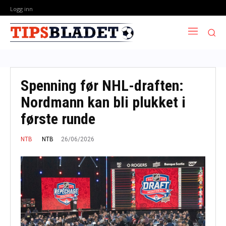
Logg inn
Spenning før NHL-draften:
Nordmann kan bli plukket i
første runde
26/06/2026
NTB
NTB