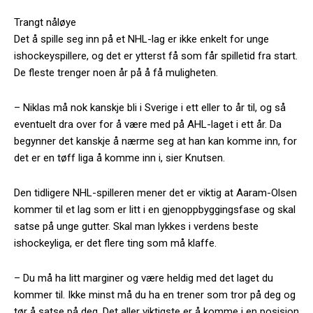
Trangt nåløye
Det å spille seg inn på et NHL-lag er ikke enkelt for unge
ishockeyspillere, og det er ytterst få som får spilletid fra start.
De fleste trenger noen år på å få muligheten.
– Niklas må nok kanskje bli i Sverige i ett eller to år til, og så
eventuelt dra over for å være med på AHL-laget i ett år. Da
begynner det kanskje å nærme seg at han kan komme inn, for
det er en tøff liga å komme inn i, sier Knutsen.
Den tidligere NHL-spilleren mener det er viktig at Aaram-Olsen
kommer til et lag som er litt i en gjenoppbyggingsfase og skal
satse på unge gutter. Skal man lykkes i verdens beste
ishockeyliga, er det flere ting som må klaffe.
– Du må ha litt marginer og være heldig med det laget du
kommer til. Ikke minst må du ha en trener som tror på deg og
tør å satse på deg. Det aller viktigste er å komme i en posisjon