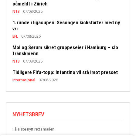
påmeldt i Zürich
NTB
07/08/2026
1.runde i ligacupen: Sesongen kickstarter med ny
vri
EFL
07/08/2026
Mol og Sørum sikret gruppeseier i Hamburg – slo
franskmenn
NTB
07/08/2026
Tidligere Fifa-topp: Infantino vil stå imot presset
Internasjonal
07/08/2026
NYHETSBREV
Få siste nytt rett i mailen