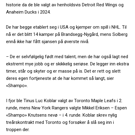
historie da de ble valgt av henholdsvis Detroit Red Wings og
Anaheim Ducks i 2024.
De har begge etablert seg i USA og kjemper om spill i NHL. Til
nå er det blitt 14 kamper på Brandsegg-Nygård, mens Solberg
ennå ikke har fått sjansen på øverste nivå.
– De er selvfølgelig født med talent, men de har også lagt ned
ekstremt mye jobb og er skikkelig seriøse. De legger inn ekstra
timer, står og skyter og er masse på is. Det er rett og slett
deres egen fortjeneste at de har kommet så langt, sier
«Shampo».
I fjor ble Tinus Luc Koblar valgt av Toronto Maple Leafs i 2.
runde, mens New York Rangers valgte Mikkel Eriksen – Espen
«Shampo» Knutsens nevø – i 4. runde. Koblar skrev nylig
treårskontrakt med Toronto og forsøker å slå seg inn i
troppen der.