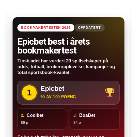
BOOKMAKERTESTEN 2026
OPPDATERT
Epicbet best i årets
bookmakertest
Tipsbladet har vurdert 20 spillselskaper på
odds, fotball, brukeropplevelse, kampanjer og
total sportsbook-kvalitet.
Epicbet
1
90 AV 100 POENG
Coolbet
BoaBet
2.
3.
89 p
84 p