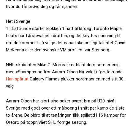
hvor du får prøvd deg og får sjansen.
Het i Sverige
1. draftrunde starter klokken 1 natt til lørdag. Toronto Maple
Leafs har førstevalget i draften, og det knyttes spenning til
om de kommer til å velge det canadiske collegetalentet Gavin
McKenna eller den svenske VM profilen Ivar Stenberg.
NHL-skribenten Mike G. Morreale er blant dem som er enig
med «Shampo» og tror Aaram-Olsen blir valgt i første runde.
Han spår at
Calgary Flames plukker nordmannen med sitt 30.-
valg.
Aaram-Olsen har gjort sine saker svært bra på U20-nivå i
Sverige med godt over ett målpoeng i snitt per kamp de siste
to årene. De bidro til at tenåringen fikk spilletid i 16 kamper for
Örebro på toppnivået SHL forrige sesong.