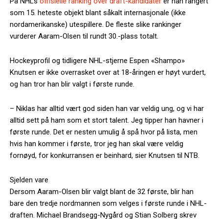
På NHLs
offisielle ranking over draft-kandidater
er han rangert
som 15. heteste objekt blant såkalt internasjonale (ikke
nordamerikanske) utespillere. De fleste slike rankinger
vurderer Aaram-Olsen til rundt 30.-plass totalt.
Hockeyprofil og tidligere NHL-stjerne Espen «Shampo»
Knutsen er ikke overrasket over at 18-åringen er høyt vurdert,
og han tror han blir valgt i første runde.
– Niklas har alltid vært god siden han var veldig ung, og vi har
alltid sett på ham som et stort talent. Jeg tipper han havner i
første runde. Det er nesten umulig å spå hvor på lista, men
hvis han kommer i første, tror jeg han skal være veldig
fornøyd, for konkurransen er beinhard, sier Knutsen til NTB.
Sjelden vare
Dersom Aaram-Olsen blir valgt blant de 32 første, blir han
bare den tredje nordmannen som velges i første runde i NHL-
draften. Michael Brandsegg-Nygård og Stian Solberg skrev