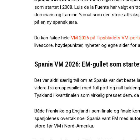
som startet i 2008. Luis de la Fuente har valgt en 
dominans og Lamine Yamal som den store attraksjo
på en ny spansk æra.
Du kan følge hele
VM 2026 på Tipsbladets VM-porta
livescore, høydepunkter, nyheter og egne sider for 
Spania VM 2026: EM-gullet som starte
Det var aldri særlig tvil om at Spania var det beste
videre fra gruppespillet med full pott og null bakleng
Tyskland i kvartfinalen som virkelig presset dem, d
Både Frankrike og England i semifinale og finale kom
spanjolenes overtak noe. Spania vant EM med autori
store før VM i Nord-Amerika.