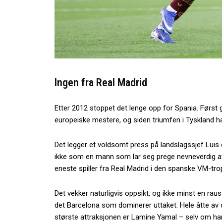
Ingen fra Real Madrid
Etter 2012 stoppet det lenge opp for Spania. Først 
europeiske mestere, og siden triumfen i Tyskland ha
Det legger et voldsomt press på landslagssjef Lui
ikke som en mann som lar seg prege nevneverdig av 
eneste spiller fra Real Madrid i den spanske VM-tro
Det vekker naturligvis oppsikt, og ikke minst en rau
det Barcelona som dominerer uttaket. Hele åtte av de 
største attraksjonen er Lamine Yamal – selv om han f