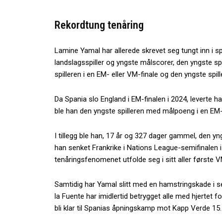
Rekordtung tenåring
Lamine Yamal har allerede skrevet seg tungt inn i s
landslagsspiller og yngste målscorer, den yngste sp
spilleren i en EM- eller VM-finale og den yngste spille
Da Spania slo England i EM-finalen i 2024, leverte 
ble han den yngste spilleren med målpoeng i en EM- 
I tillegg ble han, 17 år og 327 dager gammel, den yng
han senket Frankrike i Nations League-semifinalen i
tenåringsfenomenet utfolde seg i sitt aller første V
Samtidig har Yamal slitt med en hamstringskade i 
la Fuente har imidlertid betrygget alle med hjertet f
bli klar til Spanias åpningskamp mot Kapp Verde 15. 