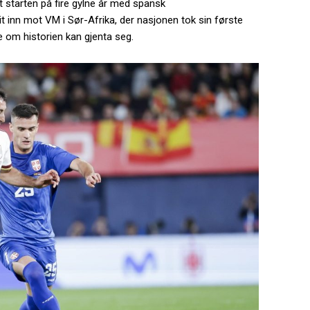
t starten på fire gylne år med spansk
 inn mot VM i Sør-Afrika, der nasjonen tok sin første
e om historien kan gjenta seg.