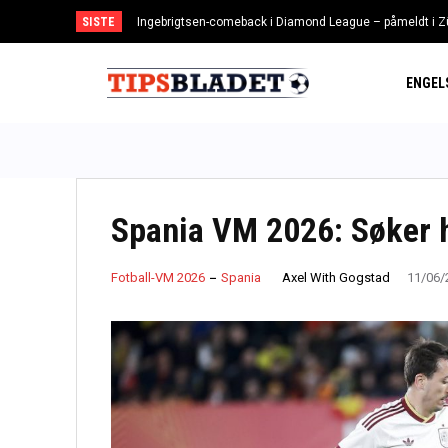
SISTE
Ingebrigtsen-comeback i Diamond League – påmeldt i Züri
1.runde i ligacupen: Sesongen kickstarter med ny vri
ENGEL
Spania VM 2026: Søker h
Axel With Gogstad
Fotball-VM 2026
Spania
11/06/