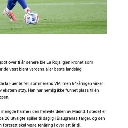
godt over ti år senere ble La Roja igjen kronet som
r de vært blant verdens aller beste landslag.
s de la Fuente før sommerens VM, men 64-åringen virker
ekstern støy. Han har nemlig ikke funnet plass til én
ppen.
s mengde harme i den helhvite delen av Madrid. I stedet er
26 utvalgte spiller til daglig i Blaugranas farger, og den
ortsatt skal være tenåring i over ett år til.