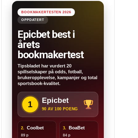
BOOKMAKERTESTEN 2026
OPPDATERT
Epicbet best i
årets
bookmakertest
Tipsbladet har vurdert 20
spillselskaper på odds, fotball,
brukeropplevelse, kampanjer og total
sportsbook-kvalitet.
Epicbet
1
90 AV 100 POENG
Coolbet
BoaBet
2.
3.
89 p
84 p