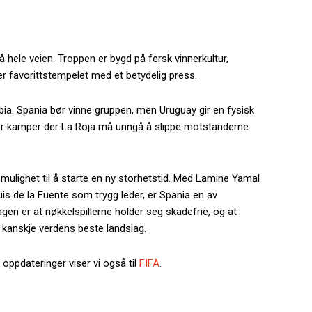
 gå hele veien. Troppen er bygd på fersk vinnerkultur,
er favorittstempelet med et betydelig press.
ia. Spania bør vinne gruppen, men Uruguay gir en fysisk
er kamper der La Roja må unngå å slippe motstanderne
ulighet til å starte en ny storhetstid. Med Lamine Yamal
is de la Fuente som trygg leder, er Spania en av
gen er at nøkkelspillerne holder seg skadefrie, og at
 kanskje verdens beste landslag.
oppdateringer viser vi også til
FIFA
.