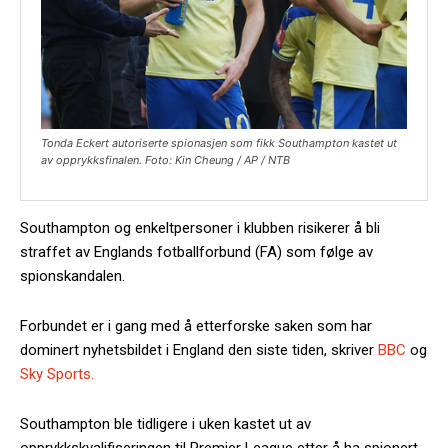
Tonda Eckert autoriserte spionasjen som fikk Southampton kastet ut
av opprykksfinalen. Foto: Kin Cheung / AP / NTB
Southampton og enkeltpersoner i klubben risikerer å bli
straffet av Englands fotballforbund (FA) som følge av
spionskandalen.
Forbundet er i gang med å etterforske saken som har
dominert nyhetsbildet i England den siste tiden, skriver
BBC
og
Sky Sports.
Southampton ble tidligere i uken kastet ut av
opprykkskvalifiseringen til Premier League etter å ha spionert