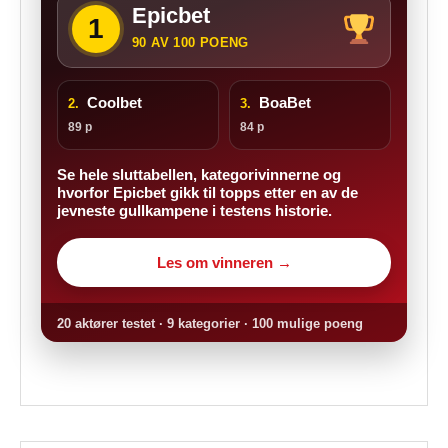
Epicbet
1
90 AV 100 POENG
Coolbet
BoaBet
2.
3.
89 p
84 p
Se hele sluttabellen, kategorivinnerne og
hvorfor Epicbet gikk til topps etter en av de
jevneste gullkampene i testens historie.
Les om vinneren →
20 aktører testet · 9 kategorier · 100 mulige poeng