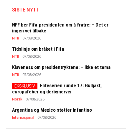
SISTE NYTT
NFF ber Fifa-presidenten om å fratre: – Det er
ingen vei tilbake
NTB
07/08/2026
Tidslinje om bråket i Fifa
NTB
07/08/2026
Klaveness om presidentryktene: – Ikke et tema
NTB
07/08/2026
Eliteserien runde 17: Gulljakt,
europafeber og derbynerver
Norsk
07/08/2026
Argentina og Mexico støtter Infantino
Internasjonal
07/08/2026