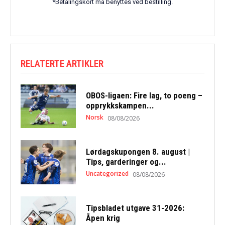
*Betalingskort må benyttes ved bestilling.
RELATERTE ARTIKLER
OBOS-ligaen: Fire lag, to poeng –
opprykkskampen...
Norsk
08/08/2026
Lørdagskupongen 8. august |
Tips, garderinger og...
Uncategorized
08/08/2026
Tipsbladet utgave 31-2026:
Åpen krig