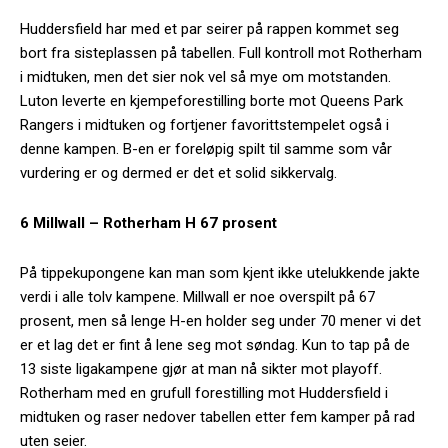
Huddersfield har med et par seirer på rappen kommet seg
bort fra sisteplassen på tabellen. Full kontroll mot Rotherham
i midtuken, men det sier nok vel så mye om motstanden.
Luton leverte en kjempeforestilling borte mot Queens Park
Rangers i midtuken og fortjener favorittstempelet også i
denne kampen. B-en er foreløpig spilt til samme som vår
vurdering er og dermed er det et solid sikkervalg.
6 Millwall – Rotherham H 67 prosent
På tippekupongene kan man som kjent ikke utelukkende jakte
verdi i alle tolv kampene. Millwall er noe overspilt på 67
prosent, men så lenge H-en holder seg under 70 mener vi det
er et lag det er fint å lene seg mot søndag. Kun to tap på de
13 siste ligakampene gjør at man nå sikter mot playoff.
Rotherham med en grufull forestilling mot Huddersfield i
midtuken og raser nedover tabellen etter fem kamper på rad
uten seier.