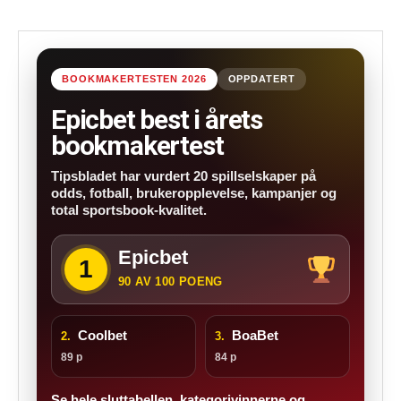
BOOKMAKERTESTEN 2026
OPPDATERT
Epicbet best i årets
bookmakertest
Tipsbladet har vurdert 20 spillselskaper på
odds, fotball, brukeropplevelse, kampanjer og
total sportsbook-kvalitet.
Epicbet
1
90 AV 100 POENG
Coolbet
BoaBet
2.
3.
89 p
84 p
Se hele sluttabellen, kategorivinnerne og