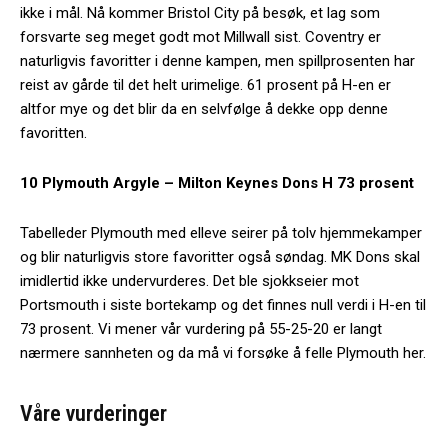
ikke i mål. Nå kommer Bristol City på besøk, et lag som
forsvarte seg meget godt mot Millwall sist. Coventry er
naturligvis favoritter i denne kampen, men spillprosenten har
reist av gårde til det helt urimelige. 61 prosent på H-en er
altfor mye og det blir da en selvfølge å dekke opp denne
favoritten.
10 Plymouth Argyle – Milton Keynes Dons H 73 prosent
Tabelleder Plymouth med elleve seirer på tolv hjemmekamper
og blir naturligvis store favoritter også søndag. MK Dons skal
imidlertid ikke undervurderes. Det ble sjokkseier mot
Portsmouth i siste bortekamp og det finnes null verdi i H-en til
73 prosent. Vi mener vår vurdering på 55-25-20 er langt
nærmere sannheten og da må vi forsøke å felle Plymouth her.
Våre vurderinger