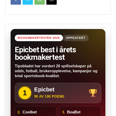
BOOKMAKERTESTEN 2026
OPPDATERT
Epicbet best i årets
bookmakertest
Tipsbladet har vurdert 20 spillselskaper på
odds, fotball, brukeropplevelse, kampanjer og
total sportsbook-kvalitet.
Epicbet
1
90 AV 100 POENG
Coolbet
BoaBet
2.
3.