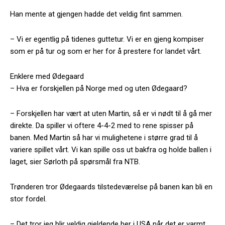
Han mente at gjengen hadde det veldig fint sammen.
– Vi er egentlig på tidenes guttetur. Vi er en gjeng kompiser
som er på tur og som er her for å prestere for landet vårt.
Enklere med Ødegaard
– Hva er forskjellen på Norge med og uten Ødegaard?
– Forskjellen har vært at uten Martin, så er vi nødt til å gå mer
direkte. Da spiller vi oftere 4-4-2 med to rene spisser på
banen. Med Martin så har vi mulighetene i større grad til å
variere spillet vårt. Vi kan spille oss ut bakfra og holde ballen i
laget, sier Sørloth på spørsmål fra NTB.
Trønderen tror Ødegaards tilstedeværelse på banen kan bli en
stor fordel.
– Det tror jeg blir veldig gjeldende her i USA når det er varmt.