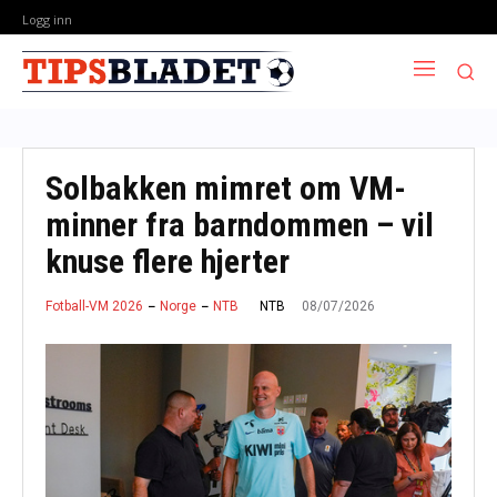
Logg inn
Solbakken mimret om VM-
minner fra barndommen – vil
knuse flere hjerter
08/07/2026
NTB
Fotball-VM 2026
Norge
NTB