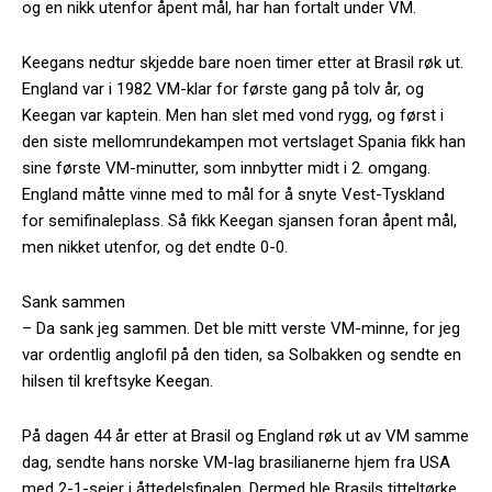
og en nikk utenfor åpent mål, har han fortalt under VM.
Keegans nedtur skjedde bare noen timer etter at Brasil røk ut.
England var i 1982 VM-klar for første gang på tolv år, og
Keegan var kaptein. Men han slet med vond rygg, og først i
den siste mellomrundekampen mot vertslaget Spania fikk han
sine første VM-minutter, som innbytter midt i 2. omgang.
England måtte vinne med to mål for å snyte Vest-Tyskland
for semifinaleplass. Så fikk Keegan sjansen foran åpent mål,
men nikket utenfor, og det endte 0-0.
Sank sammen
– Da sank jeg sammen. Det ble mitt verste VM-minne, for jeg
var ordentlig anglofil på den tiden, sa Solbakken og sendte en
hilsen til kreftsyke Keegan.
På dagen 44 år etter at Brasil og England røk ut av VM samme
dag, sendte hans norske VM-lag brasilianerne hjem fra USA
med 2-1-seier i åttedelsfinalen. Dermed ble Brasils titteltørke