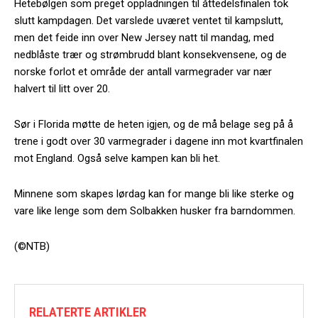
Hetebølgen som preget oppladningen til åttedelsfinalen tok
slutt kampdagen. Det varslede uværet ventet til kampslutt,
men det feide inn over New Jersey natt til mandag, med
nedblåste trær og strømbrudd blant konsekvensene, og de
norske forlot et område der antall varmegrader var nær
halvert til litt over 20.
Sør i Florida møtte de heten igjen, og de må belage seg på å
trene i godt over 30 varmegrader i dagene inn mot kvartfinalen
mot England. Også selve kampen kan bli het.
Minnene som skapes lørdag kan for mange bli like sterke og
vare like lenge som dem Solbakken husker fra barndommen.
(©NTB)
RELATERTE ARTIKLER