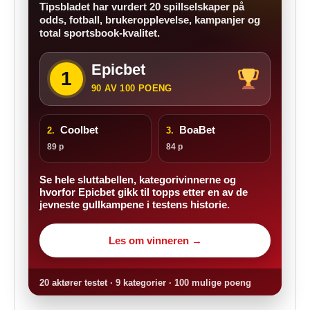
Tipsbladet har vurdert 20 spillselskaper på
odds, fotball, brukeropplevelse, kampanjer og
total sportsbook-kvalitet.
Epicbet
1
90 AV 100 POENG
Coolbet
BoaBet
2.
3.
89 p
84 p
Se hele sluttabellen, kategorivinnerne og
hvorfor Epicbet gikk til topps etter en av de
jevneste gullkampene i testens historie.
Les om vinneren →
20 aktører testet · 9 kategorier · 100 mulige poeng