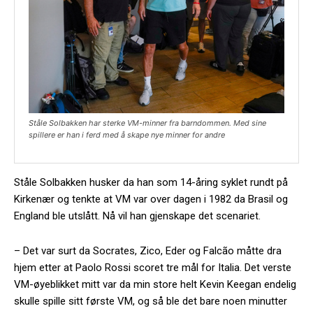
Ståle Solbakken har sterke VM-minner fra barndommen. Med sine
spillere er han i ferd med å skape nye minner for andre
Ståle Solbakken husker da han som 14-åring syklet rundt på
Kirkenær og tenkte at VM var over dagen i 1982 da Brasil og
England ble utslått. Nå vil han gjenskape det scenariet.
– Det var surt da Socrates, Zico, Eder og Falcão måtte dra
hjem etter at Paolo Rossi scoret tre mål for Italia. Det verste
VM-øyeblikket mitt var da min store helt Kevin Keegan endelig
skulle spille sitt første VM, og så ble det bare noen minutter