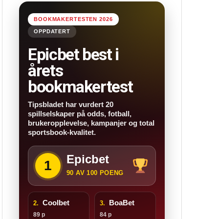
BOOKMAKERTESTEN 2026
OPPDATERT
Epicbet best i
årets
bookmakertest
Tipsbladet har vurdert 20
spillselskaper på odds, fotball,
brukeropplevelse, kampanjer og total
sportsbook-kvalitet.
Epicbet
1
90 AV 100 POENG
Coolbet
BoaBet
2.
3.
89 p
84 p