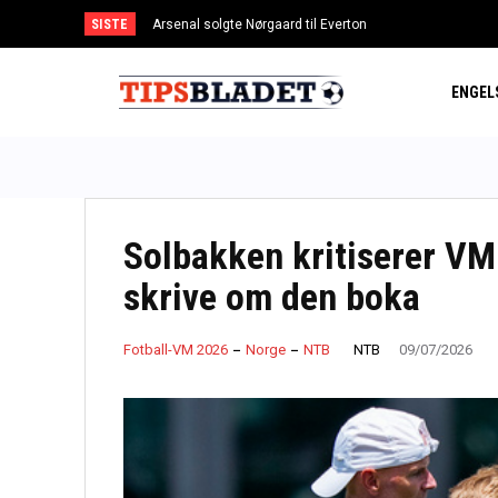
SISTE
Arsenal solgte Nørgaard til Everton
ENGEL
Solbakken kritiserer VM
skrive om den boka
NTB
Fotball-VM 2026
Norge
NTB
09/07/2026