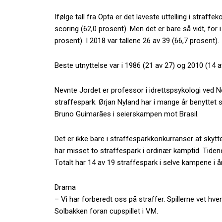
Ifølge tall fra Opta er det laveste uttelling i straf
scoring (62,0 prosent). Men det er bare så vidt, for 
prosent). I 2018 var tallene 26 av 39 (66,7 prosent).
Beste utnyttelse var i 1986 (21 av 27) og 2010 (14 a
Nevnte Jordet er professor i idrettspsykologi ved 
straffespark. Ørjan Nyland har i mange år benyttet 
Bruno Guimarães i seierskampen mot Brasil.
Det er ikke bare i straffesparkkonkurranser at skytte
har misset to straffespark i ordinær kamptid. Tiden
Totalt har 14 av 19 straffespark i selve kampene i år 
Drama
– Vi har forberedt oss på straffer. Spillerne vet hve
Solbakken foran cupspillet i VM.