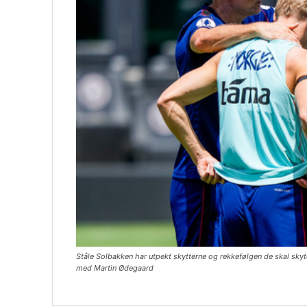
Ståle Solbakken har utpekt skytterne og rekkefølgen de skal skyt
med Martin Ødegaard