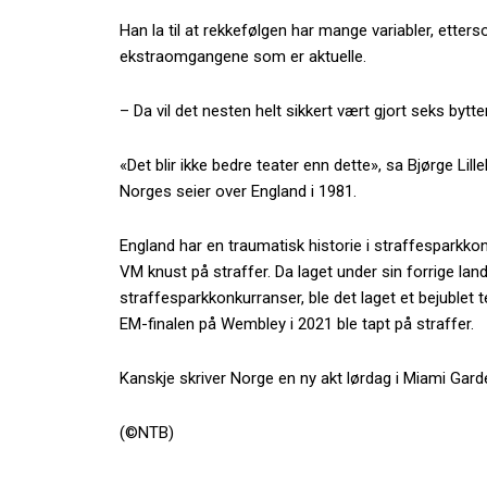
Han la til at rekkefølgen har mange variabler, etter
ekstraomgangene som er aktuelle.
– Da vil det nesten helt sikkert vært gjort seks bytt
«Det blir ikke bedre teater enn dette», sa Bjørge Lil
Norges seier over England i 1981.
England har en traumatisk historie i straffesparkkon
VM knust på straffer. Da laget under sin forrige l
straffesparkkonkurranser, ble det laget et bejublet
EM-finalen på Wembley i 2021 ble tapt på straffer.
Kanskje skriver Norge en ny akt lørdag i Miami Gard
(©NTB)