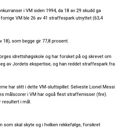
fekonkurranser i VM siden 1994, da 18 av 29 skudd ga
i forrige VM ble 26 av 41 straffespark utnyttet (63,4
v 18), som begge gir 77,8 prosent.
Norges idrettshøgskole og har forsket på og skrevet om
seg av Jordets ekspertise, og han reddet straffespark fra
rne har slitt i dette VM-sluttspillet. Selveste Lionel Messi
es målscorer i VM har også flest straffemisser (fire).
resultert i mål.
m som skal skyte og i hvilken rekkefølge, forsikret