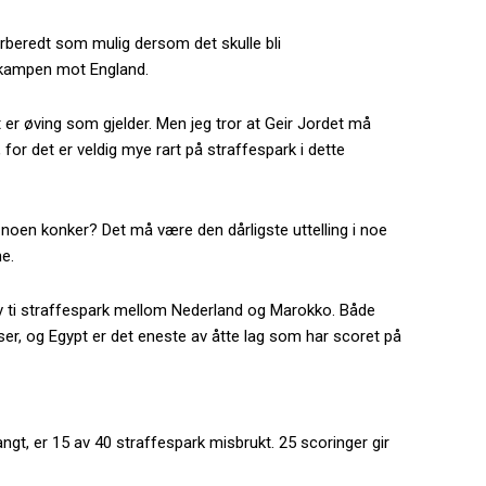
rberedt som mulig dersom det skulle bli
 kampen mot England.
 er øving som gjelder. Men jeg tror at Geir Jordet må
or det er veldig mye rart på straffespark i dette
 noen konker? Det må være den dårligste uttelling i noe
ne.
 av ti straffespark mellom Nederland og Marokko. Både
er, og Egypt er det eneste av åtte lag som har scoret på
angt, er 15 av 40 straffespark misbrukt. 25 scoringer gir