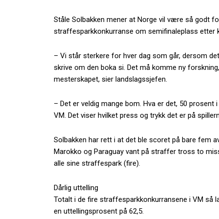
Ståle Solbakken mener at Norge vil være så godt fo
straffesparkkonkurranse om semifinaleplass etter
– Vi står sterkere for hver dag som går, dersom det
skrive om den boka si. Det må komme ny forskning, f
mesterskapet, sier landslagssjefen.
– Det er veldig mange bom. Hva er det, 50 prosent i
VM. Det viser hvilket press og trykk det er på spiller
Solbakken har rett i at det ble scoret på bare fem
Marokko og Paraguay vant på straffer tross to miss
alle sine straffespark (fire).
Dårlig uttelling
Totalt i de fire straffesparkkonkurransene i VM så l
en uttellingsprosent på 62,5.