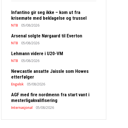
Infantino gir seg ikke – kom ut fra
krisemøte med beklagelse og trussel
NTB
05/08/2026
Arsenal solgte Nørgaard til Everton
NTB
05/08/2026
Lehmann videre i U20-VM
NTB
05/08/2026
Newcastle ansatte Jaissle som Howes
etterfølger
Engelsk
05/08/2026
AGF med fire nordmenn fra start vant i
mesterligakvalifisering
Internasjonal
05/08/2026