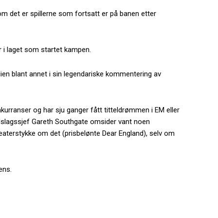
som det er spillerne som fortsatt er på banen etter
er i laget som startet kampen.
lelien blant annet i sin legendariske kommentering av
kurranser og har sju ganger fått titteldrømmen i EM eller
andslagssjef Gareth Southgate omsider vant noen
 teaterstykke om det (prisbelønte Dear England), selv om
ens.