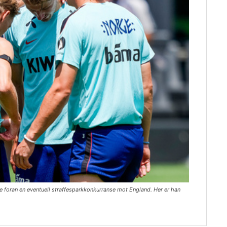
e foran en eventuell straffesparkkonkurranse mot England. Her er han