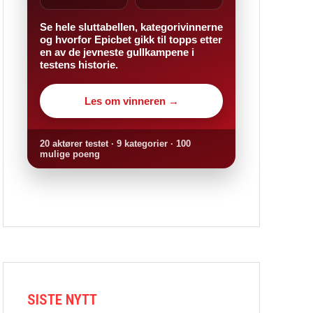
Se hele sluttabellen, kategorivinnerne
og hvorfor Epicbet gikk til topps etter
en av de jevneste gullkampene i
testens historie.
Les om vinneren →
20 aktører testet · 9 kategorier · 100
mulige poeng
SISTE NYTT