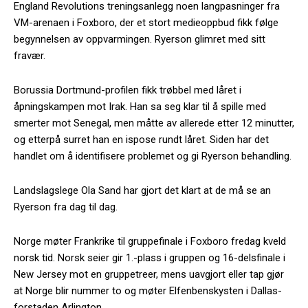
England Revolutions treningsanlegg noen langpasninger fra
VM-arenaen i Foxboro, der et stort medieoppbud fikk følge
begynnelsen av oppvarmingen. Ryerson glimret med sitt
fravær.
Borussia Dortmund-profilen fikk trøbbel med låret i
åpningskampen mot Irak. Han sa seg klar til å spille med
smerter mot Senegal, men måtte av allerede etter 12 minutter,
og etterpå surret han en ispose rundt låret. Siden har det
handlet om å identifisere problemet og gi Ryerson behandling.
Landslagslege Ola Sand har gjort det klart at de må se an
Ryerson fra dag til dag.
Norge møter Frankrike til gruppefinale i Foxboro fredag kveld
norsk tid. Norsk seier gir 1.-plass i gruppen og 16-delsfinale i
New Jersey mot en gruppetreer, mens uavgjort eller tap gjør
at Norge blir nummer to og møter Elfenbenskysten i Dallas-
forstaden Arlington.