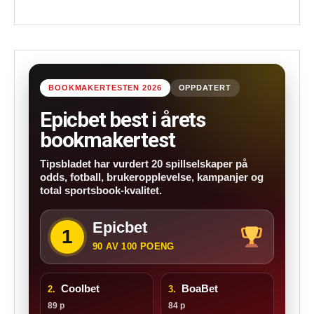
BOOKMAKERTESTEN 2026
OPPDATERT
Epicbet best i årets
bookmakertest
Tipsbladet har vurdert 20 spillselskaper på
odds, fotball, brukeropplevelse, kampanjer og
total sportsbook-kvalitet.
Epicbet
1
90 AV 100 POENG
Coolbet
BoaBet
2.
3.
89 p
84 p