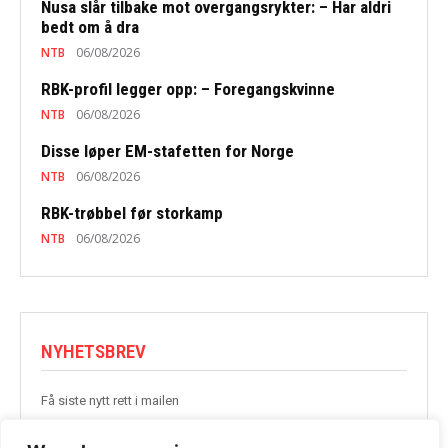
Nusa slår tilbake mot overgangsrykter: – Har aldri
bedt om å dra
NTB
06/08/2026
RBK-profil legger opp: – Foregangskvinne
NTB
06/08/2026
Disse løper EM-stafetten for Norge
NTB
06/08/2026
RBK-trøbbel før storkamp
NTB
06/08/2026
NYHETSBREV
Få siste nytt rett i mailen
BLI MED