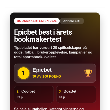
BOOKMAKERTESTEN 2026
OPPDATERT
Epicbet best i årets
bookmakertest
Tipsbladet har vurdert 20 spillselskaper på
odds, fotball, brukeropplevelse, kampanjer og
total sportsbook-kvalitet.
Epicbet
1
90 AV 100 POENG
Coolbet
BoaBet
2.
3.
89 p
84 p
Se hele sluttabellen, kategorivinnerne og