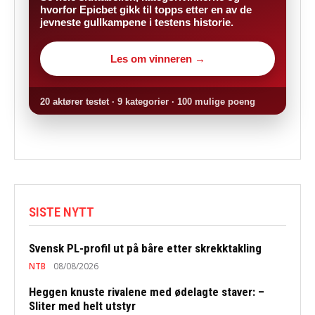
hvorfor Epicbet gikk til topps etter en av de
jevneste gullkampene i testens historie.
Les om vinneren →
20 aktører testet · 9 kategorier · 100 mulige poeng
SISTE NYTT
Svensk PL-profil ut på båre etter skrekktakling
NTB
08/08/2026
Heggen knuste rivalene med ødelagte staver: –
Sliter med helt utstyr