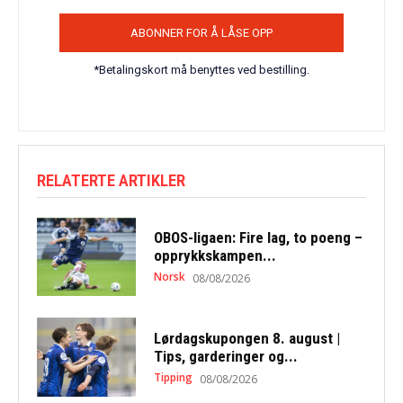
ABONNER FOR Å LÅSE OPP
*Betalingskort må benyttes ved bestilling.
RELATERTE ARTIKLER
OBOS-ligaen: Fire lag, to poeng –
opprykkskampen...
Norsk
08/08/2026
Lørdagskupongen 8. august |
Tips, garderinger og...
Tipping
08/08/2026